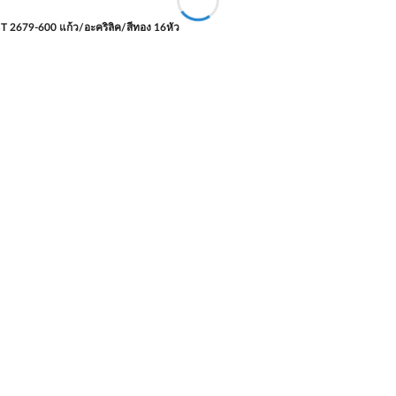
T 2679-600 แก้ว/อะคริลิค/สีทอง 16หัว