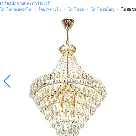
เครื่องมือช่างและฮาร์ดแวร์
โคมไฟและหลอดไฟ
โคมไฟภายใน
โคมไฟช่อ
โคมไฟช่อใหญ่
ไฟช่อ CS