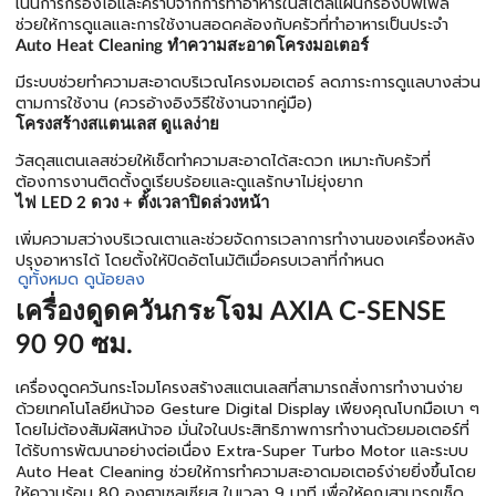
เน้นการกรองไอและคราบจากการทำอาหารในสไตล์แผ่นกรองบัฟเฟิล
ช่วยให้การดูแลและการใช้งานสอดคล้องกับครัวที่ทำอาหารเป็นประจำ
Auto Heat Cleaning ทำความสะอาดโครงมอเตอร์
มีระบบช่วยทำความสะอาดบริเวณโครงมอเตอร์ ลดภาระการดูแลบางส่วน
ตามการใช้งาน (ควรอ้างอิงวิธีใช้งานจากคู่มือ)
โครงสร้างสแตนเลส ดูแลง่าย
วัสดุสแตนเลสช่วยให้เช็ดทำความสะอาดได้สะดวก เหมาะกับครัวที่
ต้องการงานติดตั้งดูเรียบร้อยและดูแลรักษาไม่ยุ่งยาก
ไฟ LED 2 ดวง + ตั้งเวลาปิดล่วงหน้า
เพิ่มความสว่างบริเวณเตาและช่วยจัดการเวลาการทำงานของเครื่องหลัง
ปรุงอาหารได้ โดยตั้งให้ปิดอัตโนมัติเมื่อครบเวลาที่กำหนด
ดูทั้งหมด
ดูน้อยลง
เครื่องดูดควันกระโจม AXIA C-SENSE
90 90 ซม.
เครื่องดูดควันกระโจมโครงสร้างสแตนเลสที่สามารถสั่งการทำงานง่าย
ด้วยเทคโนโลยีหน้าจอ Gesture Digital Display เพียงคุณโบกมือเบา ๆ
โดยไม่ต้องสัมผัสหน้าจอ มั่นใจในประสิทธิภาพการทำงานด้วยมอเตอร์ที่
ได้รับการพัฒนาอย่างต่อเนื่อง Extra-Super Turbo Motor และระบบ
Auto Heat Cleaning ช่วยให้การทำความสะอาดมอเตอร์ง่ายยิ่งขึ้นโดย
ให้ความร้อน 80 องศาเซลเซียส ในเวลา 9 นาที เพื่อให้คุณสามารถเช็ด