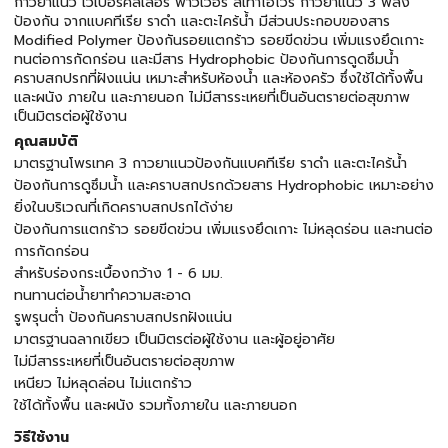
กาวยาแนว เวเบอร์คัลเลอร์ พาวเวอร์ สีเทาไอโวรี่ กาวยาแนว 3 พลัง
ป้องกัน จากแบคทีเรีย ราดำ และตะไคร้น้ำ มีส่วนประกอบของสาร
Modified Polymer ป้องกันรอยแตกร้าว รอยขีดข่วน เพิ่มแรงยึดเกาะ
ทนต่อการกัดกร่อน และมีสาร Hydrophobic ป้องกันการดูดซึมน้ำ
คราบสกปรกที่ฝังแน่น เหมาะสำหรับห้องน้ำ และห้องครัว ซึ่งใช้ได้ทั้งพื้น
และผนัง ภายใน และภายนอก ไม่มีสารระเหยที่เป็นอันตรายต่อสุขภาพ
เป็นมิตรต่อผู้ใช้งาน
คุณสมบัติ
มาตรฐานโพรเทค 3 กาวยาแนวป้องกันแบคทีเรีย ราดำ และตะไคร้น้ำ
ป้องกันการดูซึมน้ำ และคราบสกปรกด้วยสาร Hydrophobic เหมาะอย่าง
ยิ่งในบริเวณที่เกิดคราบสกปรกได้ง่าย
ป้องกันการแตกร้าว รอยขีดข่วน เพิ่มแรงยึดเกาะ ไม่หลุดร่อน และทนต่อ
การกัดกร่อน
สำหรับร่องกระเบื้องกว้าง 1 - 6 มม.
ทนทานต่อน้ำยาทำความสะอาด
รูพรุนต่ำ ป้องกันคราบสกปรกฝังแน่น
มาตรฐานฉลากเขียว เป็นมิตรต่อผู้ใช้งาน และผู้อยู่อาศัย
ไม่มีสารระเหยที่เป็นอันตรายต่อสุขภาพ
เหนียว ไม่หลุดล่อน ไม่แตกร้าว
ใช้ได้ทั้งพื้น และผนัง รวมทั้งภายใน และภายนอก
วิธีใช้งาน