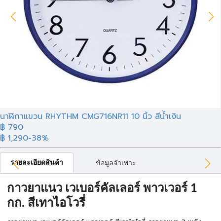
นาฬิกาแขวน RHYTHM CMG716NR11 10 นิ้ว สีน้ำเงิน
฿ 790
฿ 1,290
-38%
รายละเอียดสินค้า
ข้อมูลจำเพาะ
กาวยาแนว เวเบอร์คัลเลอร์ พาวเวอร์ 1
กก. สีเทาไอโวรี่