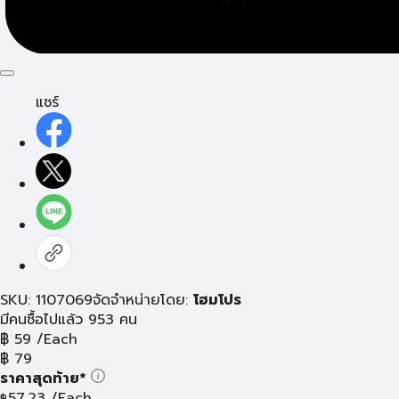
แชร์
SKU: 1107069
จัดจำหน่ายโดย:
โฮมโปร
มีคนซื้อไปแล้ว 953 คน
฿
59
/Each
฿
79
ราคาสุดท้าย*
57.23
/Each
฿