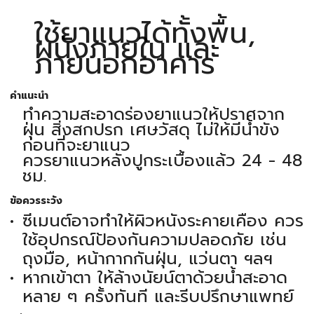
ใช้ยาแนวได้ทั้งพื้น,
ผนังภายใน และ
ภายนอกอาคาร
คำแนะนำ
ทำความสะอาดร่องยาแนวให้ปราศจาก
ฝุ่น สิ่งสกปรก เศษวัสดุ ไม่ให้มีน้ำขัง
ก่อนที่จะยาแนว
ควรยาแนวหลังปูกระเบื้องแล้ว 24 - 48
ชม.
ข้อควรระวัง
ซีเมนต์อาจทำให้ผิวหนังระคายเคือง ควร
ใช้อุปกรณ์ป้องกันความปลอดภัย เช่น
ถุงมือ, หน้ากากกันฝุ่น, แว่นตา ฯลฯ
หากเข้าตา ให้ล้างนัยน์ตาด้วยน้ำสะอาด
หลาย ๆ ครั้งทันที และรีบปรึกษาแพทย์