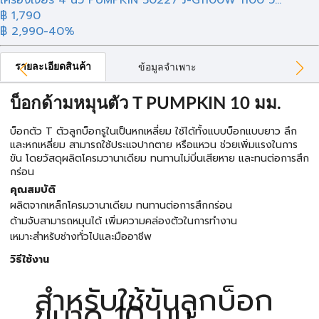
เครื่องเจียร 4 นิ้ว PUMPKIN 50227 J-G1100W 1100 วั...
฿ 1,790
฿ 2,990
-40%
รายละเอียดสินค้า
ข้อมูลจำเพาะ
บ็อกด้ามหมุนตัว T PUMPKIN 10 มม.
บ็อกตัว T ตัวลูกบ็อกรูในเป็นหกเหลี่ยม ใช้ได้ทั้งแบบบ็อกแบบยาว ลึก
และหกเหลี่ยม สามารถใช้ประแจปากตาย หรือแหวน ช่วยเพิ่มแรงในการ
ขัน โดยวัสดุผลิตโครมวานาเดียม ทนทานไม่บิ่นเสียหาย และทนต่อการสึก
กร่อน
คุณสมบัติ
ผลิตจากเหล็กโครมวานาเดียม ทนทานต่อการสึกกร่อน
ด้ามจับสามารถหมุนได้ เพิ่มความคล่องตัวในการทำงาน
เหมาะสำหรับช่างทั่วไปและมืออาชีพ
วิธีใช้งาน
สำหรับใช้ขันลูกบ็อก
ขนาด 10 มม.