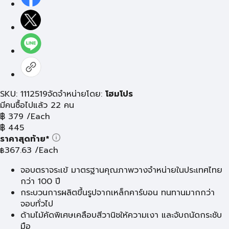
SKU: 1112519
จัดจำหน่ายโดย:
โฮมโปร
มีคนซื้อไปแล้ว 22 คน
฿
379
/Each
฿
445
ราคาสุดท้าย*
367.63
/Each
฿
จอบตราจระเข้ มาตรฐานคุณภาพวางจำหน่ายในประเทศไทย
กว่า 100 ปี
กระบวนการผลิตขึ้นรูปจากเหล็กคาร์บอน ทนทานมากกว่า
จอบทั่วไป
ด้ามไม้คัดพิเศษเคลือบสีวานิชให้ความเงา และจับถนัดกระชับ
มือ