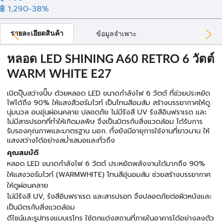
฿ 1,290
-38%
รายละเอียดสินค้า
ข้อมูลจำเพาะ
หลอด LED SHINING A60 RETRO 6 วัตต์
WARM WHITE E27
เปิดปุ๊บสว่างปั๊บ ด้วยหลอด LED ขนาดกำลังไฟ 6 วัตต์ ที่ช่วยประหยัด
ไฟได้ถึง 90% ให้แสงสีวอร์มไวท์ เป็นโทนสีอมส้ม สร้างบรรยากาศให้ดู
นุ่มนวล อบอุ่นผ่อนคลาย ปลอดภัย ไม่มีรังสี UV รังสีอินฟราเรด และ
ไม่มีสารปรอทที่ทำให้เกิดมลพิษ จึงเป็นมิตรกับสิ่งแวดล้อม ได้รับการ
รับรองคุณภาพและมาตรฐาน มอก. ทั้งยังมีอายุการใช้งานที่ยาวนาน ให้
แสงสว่างได้อย่างสม่ำเสมอและทั่วถึง
คุณสมบัติ
หลอด LED ขนาดกำลังไฟ 6 วัตต์ ประหยัดพลังงานได้มากถึง 90%
ให้แสงวอร์มไวท์ (WARMWHITE) โทนสีอุ่นอมส้ม ช่วยสร้างบรรยากาศ
ให้ดูผ่อนคลาย
ไม่มีรังสี UV, รังสีอินฟราเรด และสารปรอท จึงปลอดภัยต่อผิวหนังและ
เป็นมิตรกับสิ่งแวดล้อม
ดีไซน์และรูปทรงแบบเรโทร ใช้ตกแต่งสถานที่ภายในอาคารได้อย่างลงตัว