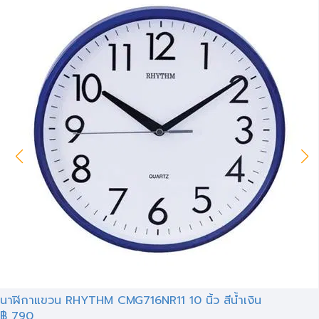
นาฬิกาแขวน RHYTHM CMG716NR11 10 นิ้ว สีน้ำเงิน
฿ 790