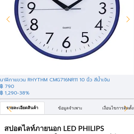
นาฬิกาแขวน RHYTHM CMG716NR11 10 นิ้ว สีน้ำเงิน
฿ 790
฿ 1,290
-38%
รายละเอียดสินค้า
ข้อมูลจำเพาะ
เงื่อนไขการติดตั้ง
สปอตไลท์ภายนอก LED PHILIPS