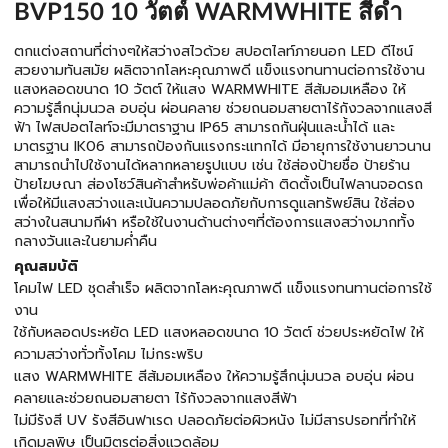
BVP150 10 วัตต์ WARMWHITE สีดำ
ตกแต่งสถานที่ต่างๆให้สว่างสไวด้วย สปอตไลท์ภายนอก LED ดีไซน์
สวยงามทันสมัย ผลิตจากโลหะคุณภาพดี แข็งแรงทนทานต่อการใช้งาน
แสงหลอดขนาด 10 วัตต์ ให้แสง WARMWHITE สีส้มอมเหลือง ให้
ความรู้สึกนุ่มนวล อบอุ่น ผ่อนคลาย ช่วยถนอมสายตาไร้กังวลจากแสงสี
ฟ้า ไฟสปอตไลท์จะมีมาตราฐาน IP65 สามารถกันฝุ่นและน้ำได้ และ
มาตรฐาน IK06 สามารถป้องกันแรงกระแทกได้ มีอายุการใช้งานยาวนาน
สามารถนำไปใช้งานได้หลากหลายรูปแบบ เช่น ใช้ส่องป้ายชื่อ ป้ายร้าน
ป้ายโฆษณา ส่องโชว์สินค้าสำหรับพ่อค้าแม่ค้า ติดตั้งเป็นไฟลานจอดรถ
เพื่อให้มีแสงสว่างและเน้นความปลอดภัยกับการดูแลทรัพย์สิน ใช้ส่อง
สว่างในสนามกีฬา หรือใช้ในงานด้านต่างๆที่ต้องการแสงสว่างมากทั้ง
กลางวันและในยามค่ำคืน
คุณสมบัติ
โคมไฟ LED ชุดสำเร็จ ผลิตจากโลหะคุณภาพดี แข็งแรงทนทานต่อการใช้
งาน
ใช้กับหลอดประหยัด LED แสงหลอดขนาด 10 วัตต์ ช่วยประหยัดไฟ ให้
ความสว่างทั่วทั้งโคม ไม่กระพริบ
แสง WARMWHITE สีส้มอมเหลือง ให้ความรู้สึกนุ่มนวล อบอุ่น ผ่อน
คลายและช่วยถนอมสายตา ไร้กังวลจากแสงสีฟ้า
ไม่มีรังสี UV รังสีอินฟาเรด ปลอดภัยต่อผิวหนัง ไม่มีสารปรอทที่ทำให้
เกิดมลพิษ เป็นมิตรต่อสิ่งแวดล้อม