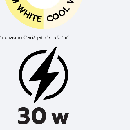
โทนแสง เดย์ไลท์/คูลไวท์/วอร์มไวท์