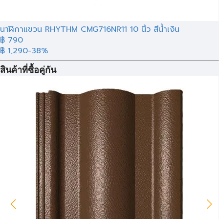
นาฬิกาแขวน RHYTHM CMG716NR11 10 นิ้ว สีน้ำเงิน
฿ 790
฿ 1,290
-38%
สินค้าที่ซื้อคู่กัน