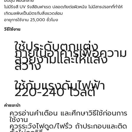
อบอุ่น ผ่อนคลาย
ไม่มีรังสี UV รังสีอินฟาเรด ปลอดภัยต่อผิวหนัง ไม่มีสารปรอทที่ทำให้
เกิดมลพิษเป็นมิตรกับสิ่งแวดล้อม
อายุการใช้งาน 25,000 ชั่วโมง
วิธีใช้งาน
ใช้ประดับตกแต่ง
ภายในอาคารเพื่อความ
สวยงามและให้แสง
สว่าง
ใช้กับแรงดันไฟฟ้า
220-240 โวลต์
คำแนะนำ
ควรอ่านคำเตือน และศึกษาวิธีใช้ก่อนการ
ใช้งาน
ควรระวังไฟดูด/ไฟรั่ว ถ้าประกอบและติด