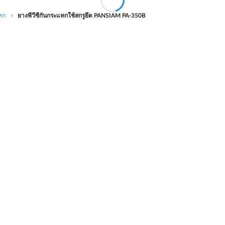
ทก
ยางพีวีซีกันกระแทกใช้สกรูยึด PANSIAM PA-350B