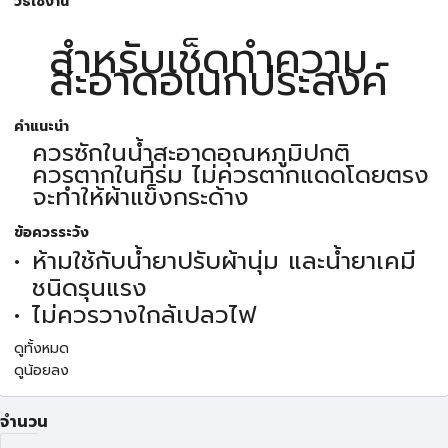
วิธีใช้งาน
สำหรับเช็ดทำความ
สะอาดอเนกประสงค์
คำแนะนำ
ควรซักในน้ำสะอาดอุณหภูมิปกติ
ควรตากในที่ร่ม ไม่ควรตากแดดโดยตรง
จะทำให้ผ้าแข็งกระด้าง
ข้อควรระวัง
ห้ามใช้กับน้ำยาปรับผ้านุ่ม และน้ำยาเคมี
ชนิดรุนแรง
ไม่ควรวางใกล้เปลวไฟ
ดูทั้งหมด
ดูน้อยลง
จำนวน