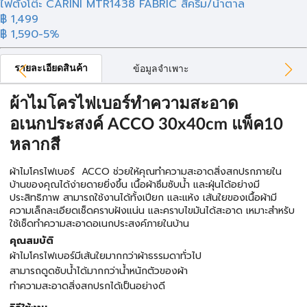
ไฟตั้งโต๊ะ CARINI MTR1438 FABRIC สีครีม/น้ำตาล
฿ 1,499
฿ 1,590
-5%
รายละเอียดสินค้า
ข้อมูลจำเพาะ
ผ้าไมโครไฟเบอร์ทำความสะอาด
อเนกประสงค์ ACCO 30x40cm แพ็ค10
หลากสี
ผ้าไมโครไฟเบอร์ ACCO ช่วยให้คุณทำความสะอาดสิ่งสกปรกภายใน
บ้านของคุณได้ง่ายดายยิ่งขึ้น เนื้อผ้าซึมซับน้ำ และฝุ่นได้อย่างมี
ประสิทธิภาพ สามารถใช้งานได้ทั้งเปียก และแห้ง เส้นใยของเนื้อผ้ามี
ความเล็กละเอียดเช็ดคราบฝังแน่น และคราบไขมันได้สะอาด เหมาะสำหรับ
ใช้เช็ดทำความสะอาดอเนกประสงค์ภายในบ้าน
คุณสมบัติ
ผ้าไมโครไฟเบอร์มีเส้นใยมากกว่าผ้าธรรมดาทั่วไป
สามารถดูดซับน้ำได้มากกว่าน้ำหนักตัวของผ้า
ทำความสะอาดสิ่งสกปรกได้เป็นอย่างดี