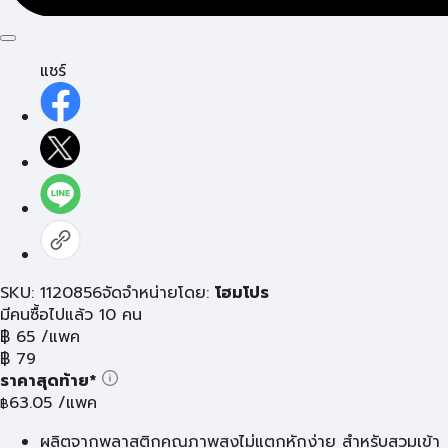
แชร์
SKU: 1120856
จัดจำหน่ายโดย:
โฮมโปร
มีคนซื้อไปแล้ว 10 คน
฿
65
/แพค
฿
79
ราคาสุดท้าย*
63.05
/แพค
฿
ผลิตจากพลาสติกคุณภาพสูงไม่แตกหักง่าย สำหรับสวมเข้า