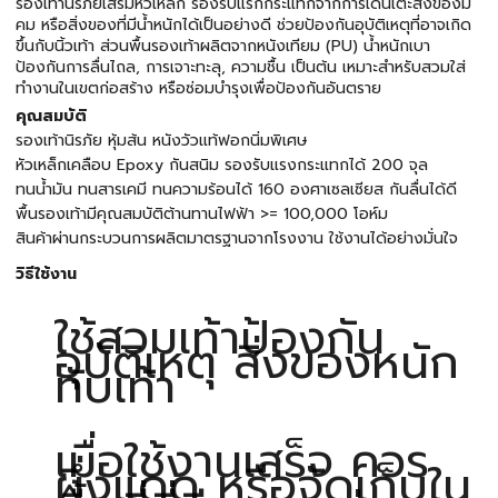
รองเท้านิรภัยเสริมหัวเหล็ก รองรับแรกกระแทกจากการเดินเตะสิ่งของมี
คม หรือสิ่งของที่มีน้ำหนักได้เป็นอย่างดี ช่วยป้องกันอุบัติเหตุที่อาจเกิด
ขึ้นกับนิ้วเท้า ส่วนพื้นรองเท้าผลิตจากหนังเทียม (PU) น้ำหนักเบา
ป้องกันการลื่นไถล, การเจาะทะลุ, ความชื้น เป็นต้น เหมาะสำหรับสวมใส่
ทำงานในเขตก่อสร้าง หรือซ่อมบำรุงเพื่อป้องกันอันตราย
คุณสมบัติ
รองเท้านิรภัย หุ้มส้น หนังวัวแท้ฟอกนิ่มพิเศษ
หัวเหล็กเคลือบ Epoxy กันสนิม รองรับแรงกระแทกได้ 200 จุล
ทนน้ำมัน ทนสารเคมี ทนความร้อนได้ 160 องศาเซลเซียส กันลื่นได้ดี
พื้นรองเท้ามีคุณสมบัติต้านทานไฟฟ้า >= 100,000 โอห์ม
สินค้าผ่านกระบวนการผลิตมาตรฐานจากโรงงาน ใช้งานได้อย่างมั่นใจ
วิธีใช้งาน
ใช้สวมเท้าป้องกัน
อุบัติเหตุ สิ่งของหนัก
ทับเท้า
เมื่อใช้งานเสร็จ ควร
ผึ่งแดด หรือจัดเก็บใน