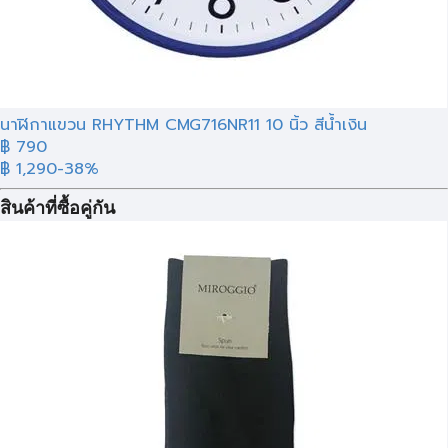
นาฬิกาแขวน RHYTHM CMG716NR11 10 นิ้ว สีน้ำเงิน
฿ 790
฿ 1,290
-38%
สินค้าที่ซื้อคู่กัน