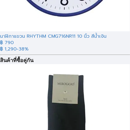
นาฬิกาแขวน RHYTHM CMG716NR11 10 นิ้ว สีน้ำเงิน
฿ 790
฿ 1,290
-38%
สินค้าที่ซื้อคู่กัน