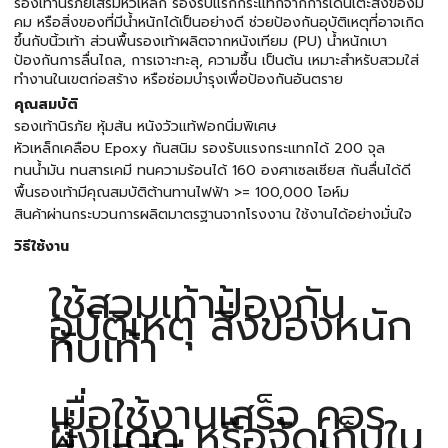
รองเท้านิรภัยเสริมหัวเหล็ก รองรับแรกกระแทกจากการเดินเตะสิ่งของมี
คม หรือสิ่งของที่มีน้ำหนักได้เป็นอย่างดี ช่วยป้องกันอุบัติเหตุที่อาจเกิด
ขึ้นกับนิ้วเท้า ส่วนพื้นรองเท้าผลิตจากหนังเทียม (PU) น้ำหนักเบา
ป้องกันการลื่นไถล, การเจาะทะลุ, ความชื้น เป็นต้น เหมาะสำหรับสวมใส่
ทำงานในเขตก่อสร้าง หรือซ่อมบำรุงเพื่อป้องกันอันตราย
คุณสมบัติ
รองเท้านิรภัย หุ้มส้น หนังวัวแท้ฟอกนิ่มพิเศษ
หัวเหล็กเคลือบ Epoxy กันสนิม รองรับแรงกระแทกได้ 200 จุล
ทนน้ำมัน ทนสารเคมี ทนความร้อนได้ 160 องศาเซลเซียส กันลื่นได้ดี
พื้นรองเท้ามีคุณสมบัติต้านทานไฟฟ้า >= 100,000 โอห์ม
สินค้าผ่านกระบวนการผลิตมาตรฐานจากโรงงาน ใช้งานได้อย่างมั่นใจ
วิธีใช้งาน
ใช้สวมเท้าป้องกัน
อุบัติเหตุ สิ่งของหนัก
ทับเท้า
เมื่อใช้งานเสร็จ ควร
ผึ่งแดด หรือจัดเก็บใน