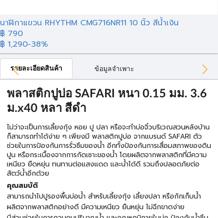
นาฬิกาแขวน RHYTHM CMG716NR11 10 นิ้ว สีน้ำเงิน
฿ 790
฿ 1,290
-38%
รายละเอียดสินค้า
ข้อมูลจำเพาะ
พลาสติกปูบ่อ SAFARI หนา 0.15 มม. 3.6
ม.x40 หลา สีดำ
ไม่ว่าจะเป็นการเลี้ยงกุ้ง หอย ปู ปลา หรือจะทำบ่อจิ๋วบริเวณสวนหลังบ้าน
ก็สามารถทำได้ง่าย ๆ เพียงมี พลาสติกปูบ่อ จากแบรนด์ SAFARI ตัว
ช่วยในการป้องกันการรั่วซึมของน้ำ อีกทั้งป้องกันการเสื่อมสภาพของดิน
ปูน หรือกระเบื้องจากการกัดเซาะของน้ำ โดยผลิตจากพลาสติกที่มีความ
เหนียว ยืดหยุ่น ทนทานต่อแสงแดด และน้ำได้ดี รวมถึงปลอดภัยต่อ
สัตว์น้ำอีกด้วย
คุณสมบัติ
สามารถนำไปปูรองพื้นบ่อน้ำ สำหรับเลี้ยงกุ้ง เลี้ยงปลา หรือกักเก็บน้ำ
ผลิตจากพลาสติกอย่างดี มีความเหนียว ยืนหยุ่น ไม่ฉีกขาดง่าย
มีส่วนช่วยในการควบคุมปริมาณน้ำ และอุณหภูมิภายในบ่อ ป้องกันน้ำซึม