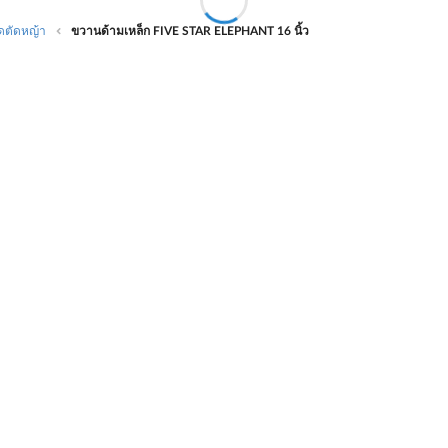
ดตัดหญ้า
ขวานด้ามเหล็ก FIVE STAR ELEPHANT 16 นิ้ว