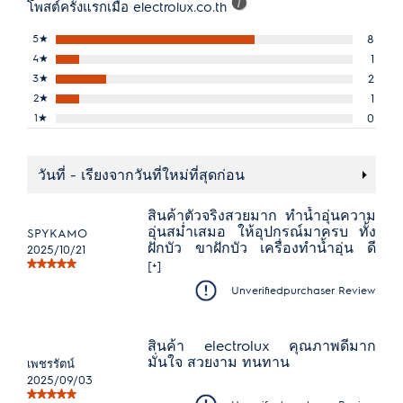
โพสต์ครั้งแรกเมื่อ electrolux.co.th
5
★
8
4
★
1
3
★
2
2
★
1
1
★
0
วันที่ - เรียงจากวันที่ใหม่ที่สุดก่อน
สินค้าตัวจริงสวยมาก ทำน้ำอุ่นความ
อุ่นสม่ำเสมอ ให้อุปกรณ์มาครบ ทั้ง
SPYKAMO
ฝักบัว ขาฝักบัว เครื่องทำน้ำอุ่น ดี
2025/10/21
มากค่ะ 💖
[+]
Unverifiedpurchaser Review
สินค้า electrolux คุณภาพดีมาก
มั่นใจ สวยงาม ทนทาน
เพชรรัตน์
2025/09/03