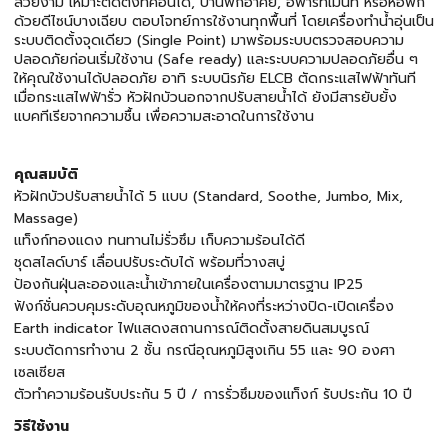
สวยงาม เหมาะติดตั้งที่คอนโด, บ้านพักอาศัย, อพาร์ทเมนท์ หรือหอพัก
ด้วยดีไซน์บางเฉียบ ตอบโจทย์การใช้งานทุกพื้นที่ โดยเครื่องทำน้ำอุ่นเป็น
ระบบติดตั้งจุดเดียว (Single Point) มาพร้อมระบบตรวจสอบความ
ปลอดภัยก่อนเริ่มใช้งาน (Safe ready) และระบบความปลอดภัยอื่น ๆ
ให้คุณใช้งานได้ปลอดภัย อาทิ ระบบนิรภัย ELCB ตัดกระแสไฟฟ้าทันที
เมื่อกระแสไฟฟ้ารั่ว หัวฝักบัวนอกจากปรับสายน้ำได้ ยังมีสารยับยั้ง
แบคทีเรียจากความชื้น เพื่อความสะอาดในการใช้งาน
คุณสมบัติ
หัวฝักบัวปรับสายน้ำได้ 5 แบบ (Standard, Soothe, Jumbo, Mix,
Massage)
แท็งก์ทองแดง ทนทานไม่รั่วซึม เก็บความร้อนได้ดี
ชุดสไลด์บาร์ เลื่อนปรับระดับได้ พร้อมที่วางสบู่
ป้องกันฝุ่นละอองและน้ำเข้าภายในเครื่องตามมาตรฐาน IP25
ฟังก์ชั่นควบคุมระดับอุณหภูมิของน้ำให้คงที่ระหว่างปิด-เปิดเครื่อง
Earth indicator ไฟแสดงสถานการณ์ติดตั้งสายดินสมบูรณ์
ระบบตัดการทำงาน 2 ชั้น กรณีอุณหภูมิสูงเกิน 55 และ 90 องศา
เซลเซียส
ตัวทำความร้อนรับประกัน 5 ปี / การรั่วซึมของแท็งก์ รับประกัน 10 ปี
วิธีใช้งาน