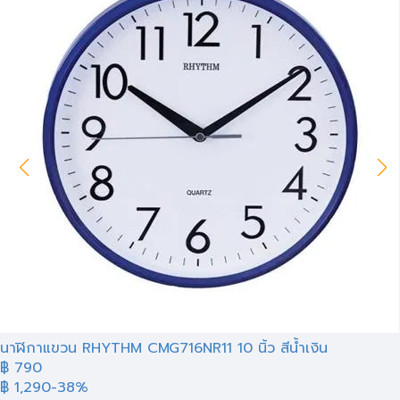
นาฬิกาแขวน RHYTHM CMG716NR11 10 นิ้ว สีน้ำเงิน
฿ 790
฿ 1,290
-38%