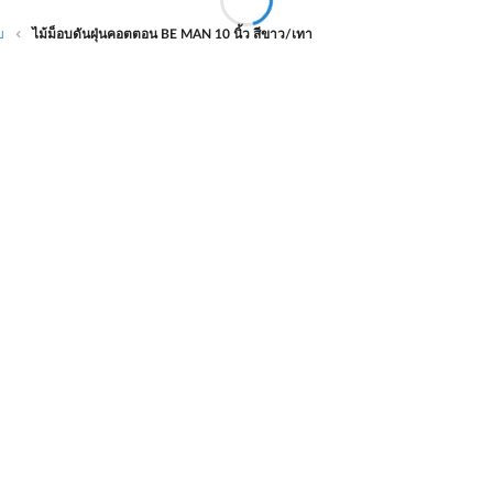
บ
ไม้ม็อบดันฝุ่นคอตตอน BE MAN 10 นิ้ว สีขาว/เทา