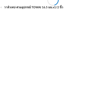
วาล์วเทป-สวมอุปกรณ์ TOWAI 16.5 มม.x1/2 นิ้ว