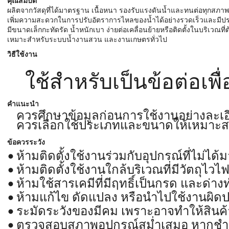
คุณสมบัติ
ผลิตจากวัสดุที่ได้มาตรฐาน เนื้อหนา รองรับแรงดันน้ำและทนต่อทุกสภาพ
เพิ่มความสะดวกในการปรับอัตราการไหลของน้ำได้อย่างรวดเร็วและมีป
มีขนาดเล็กกะทัดรัด น้ำหนักเบา ง่ายต่อเคลื่อนย้ายหรือติดตั้งในบริเวณที
เหมาะสำหรับระบบน้ำงานสวน และงานเกษตรทั่วไป
วิธีใช้งาน
ใช้สำหรับเป็นข้อต่อเ
คำแนะนำ
ควรศึกษาข้อมูลก่อนการใช้งานอย่างละเอ
ควรเลือกใช้ประเภทและขนาดให้เหมาะส
ข้อควรระวัง
ห้ามติดตั้งใช้งานร่วมกับอุปกรณ์ที่ไม่ได
ห้ามติดตั้งใช้งานใกล้บริเวณที่มีวัตถุไวไ
ห้ามใช้สารเคมีที่มีฤทธิ์เป็นกรด และด
ห้ามแก้ไข ดัดแปลง หรือนำไปใช้งานผิด
ระมัดระวังของมีคม เพราะอาจทำให้สินค้
ตรวจสอบสภาพอุปกรณ์สม่ำเสมอ หากชำร