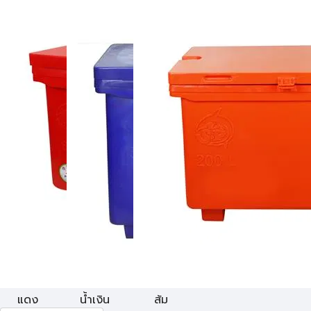
แดง
น้ำเงิน
ส้ม