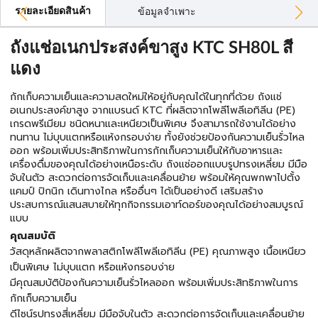
รายละเอียดสินค้า
ข้อมูลจำเพาะ
ถังแช่อเนกประสงค์ขาสูง KTC SH80L สี
แดง
กักเก็บความเย็นและความสดใหม่ให้อยู่กับคุณได้ในทุกที่ด้วย ถังแช่
อเนกประสงค์ขาสูง จากแบรนด์ KTC ที่ผลิตจากโพลีโพลีเอทิลีน (PE)
เกรดพรีเมียม ชนิดหนาและเหนียวเป็นพิเศษ จึงสามารถใช้งานได้อย่าง
ทนทาน ไม่บุบแตกหรือแห้งกรอบง่าย ทั้งยังช่วยป้องกันความเย็นรั่วไหล
ออก พร้อมเพิ่มประสิทธิภาพในการกักเก็บความเย็นให้กับอาหารและ
เครื่องดื่มของคุณได้อย่างเหนือระดับ ถังแช่ออกแบบรูปทรงเหลี่ยม มีมือ
จับในตัว สะดวกต่อการจัดเก็บและเคลื่อนย้าย พร้อมให้คุณพกพาไปตั้ง
แคมป์ ปิกนิก เดินทางไกล หรืออื่นๆ ได้เป็นอย่างดี เสริมสร้าง
ประสบการณ์แสนสบายให้ทุกกิจกรรมเอาท์ดอร์ของคุณได้อย่างสมบูรณ์
แบบ
คุณสมบัติ
วัสดุหลักผลิตจากพลาสติกโพลีโพลีเอทิลีน (PE) คุณภาพสูง เนื้อเหนียว
เป็นพิเศษ ไม่บุบแตก หรือแห้งกรอบง่าย
มีคุณสมบัติป้องกันความเย็นรั่วไหลออก พร้อมเพิ่มประสิทธิภาพในการ
กักเก็บความเย็น
ดีไซน์รูปทรงสี่เหลี่ยม มีมือจับในตัว สะดวกต่อการจัดเก็บและเคลื่อนย้าย