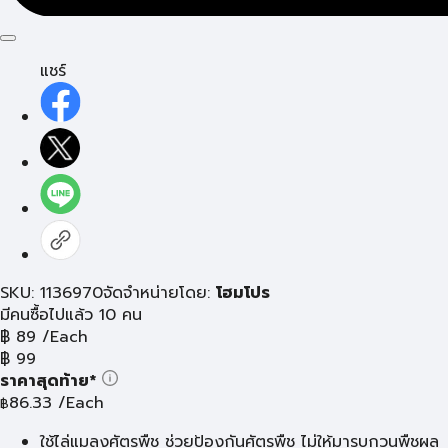
แชร์
SKU: 1136970
จัดจำหน่ายโดย:
โฮมโปร
มีคนซื้อไปแล้ว 10 คน
฿
89
/Each
฿
99
ราคาสุดท้าย*
86.33
/Each
฿
ใช้ไล่แมลงศัตรูพืช ช่วยป้องกันศัตรูพืช ไม่ให้มารบกวนพืชผล