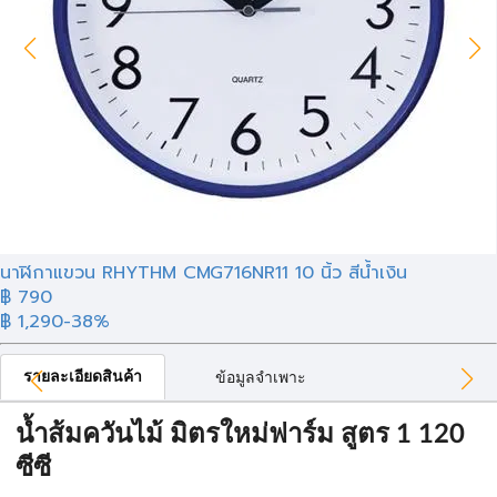
นาฬิกาแขวน RHYTHM CMG716NR11 10 นิ้ว สีน้ำเงิน
฿ 790
฿ 1,290
-38%
รายละเอียดสินค้า
ข้อมูลจำเพาะ
น้ำส้มควันไม้ มิตรใหม่ฟาร์ม สูตร 1 120
ซีซี