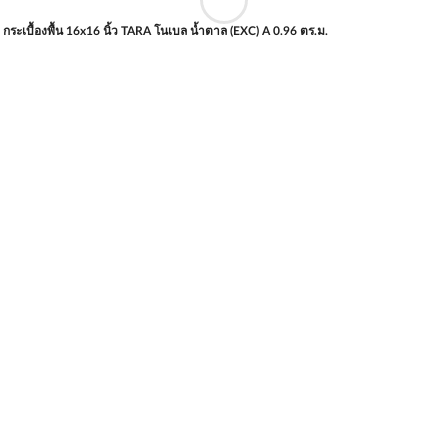
กระเบื้องพื้น 16x16 นิ้ว TARA โนเบล น้ำตาล (EXC) A 0.96 ตร.ม.