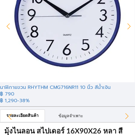
นาฬิกาแขวน RHYTHM CMG716NR11 10 นิ้ว สีน้ำเงิน
฿ 790
฿ 1,290
-38%
รายละเอียดสินค้า
ข้อมูลจำเพาะ
มุ้งไนลอน สไปเดอร์ 16X90X26 หลา สี