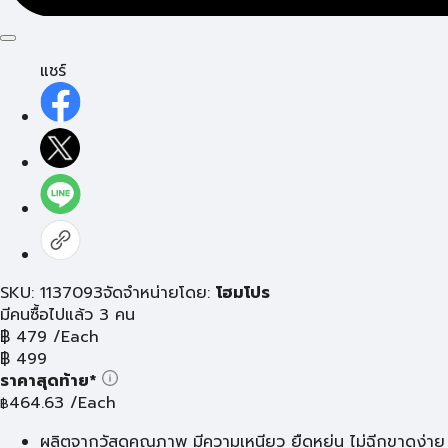
แชร์
SKU: 1137093
จัดจำหน่ายโดย:
โฮมโปร
มีคนซื้อไปแล้ว 3 คน
฿
479
/Each
฿
499
ราคาสุดท้าย*
464.63
/Each
฿
ผลิตจากวัสดุคุณภาพ มีความเหนียว ยืดหยุ่น ไม่ฉีกขาดง่าย