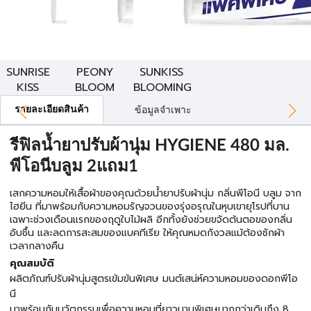
SUNRISE
PEONY
SUNKISS
KISS
BLOOM
BLOOMING
รายละเอียดสินค้า
ข้อมูลจำเพาะ
รีฟิลน้ำยาปรับผ้านุ่ม HYGIENE 480 มล.
พีโอนีบลูม 2แถม1
เสกความหอมให้เสื้อผ้าของคุณด้วยน้ำยาปรับผ้านุ่ม กลิ่นพีโอนี บลูม จาก
ไฮยีน ที่มาพร้อมกับความหอมรัญจวนของรุ่งอรุณในหุบเขายุโรปที่บาน
เฉพาะช่วงเดือนแรกของฤดูใบไม้ผลิ อีกทั้งยังช่วยขจัดต้นตอของกลิ่น
อับชื้น และลดการสะสมของแบคทีเรีย ให้คุณหมดกังวลแม้ต้องซักผ้า
เวลากลางคืน
คุณสมบัติ
ผลิตภัณฑ์ปรับผ้านุ่มสูตรเข้มข้นพิเศษ มนต์เสน่ห์ความหอมของดอกพีโอ
นี
มาพร้อมกับนวัตกรรมเพื่อความหอมที่ยาวนานพิเศษมากกว่าเดิมถึง 8