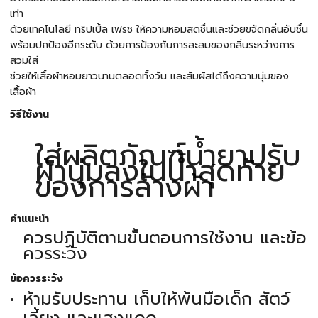
เท่า
ด้วยเทคโนโลยี ทริปเปิ้ล เฟรช ให้ความหอมสดชื่นและช่วยขจัดกลิ่นอับชื้น
พร้อมปกป้องอีกระดับ ด้วยการป้องกันการสะสมของกลิ่นระหว่างการ
สวมใส่
ช่วยให้เสื้อผ้าหอมยาวนานตลอดทั้งวัน และสัมผัสได้ถึงความนุ่มของ
เสื้อผ้า
วิธีใช้งาน
ใส่ผลิตภัณฑ์น้ำยาปรับ
ผ้านุ่มลงในน้ำสุดท้าย
ของการล้างผ้า
คำแนะนำ
ควรปฏิบัติตามขั้นตอนการใช้งาน และข้อ
ควรระวัง
ข้อควรระวัง
ห้ามรับประทาน เก็บให้พ้นมือเด็ก สัตว์