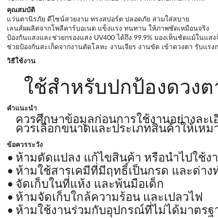
คุณสมบัติ
แว่นตานิรภัย ดีไซน์สวยงาม ทรงสปอร์ต ปลอดภัย สวมใส่สบาย
เลนส์ผผลิตจากโพลีคาร์บอเนต แข็งแรง ทนทาน ให้ภาพชัดเหมือนจริง
ป้องกันแสงและช่วยกรองแสง UV400 ได้ถึง 99.9% มองเห็นชัดแม้ในแสงจ
ช่วยป้องกันสะเก็ดจากงานตัดโลหะ งานเจียร งานขัด เข้าดวงตา รับแรง
วิธีใช้งาน
ใช้สำหรับปกป้องดวงตา
คำแนะนำ
ควรศึกษาข้อมูลก่อนการใช้งานอย่างละเอ
ควรเลือกขนาดและประเภทสินค้าให้เหม
ข้อควรระวัง
ห้ามดัดแปลง แก้ไขสินค้า หรือนำไปใช้ง
ห้ามใช้สารเคมีที่มีฤทธิ์เป็นกรด และด
จัดเก็บในที่แห้ง และพ้นมือเด็ก
ห้ามจัดเก็บใกล้ความร้อน และเปลวไฟ
ห้ามใช้งานร่วมกับอุปกรณ์ที่ไม่ได้มาตรฐ