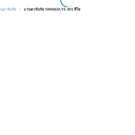
่นตานิรภัย
แว่นตานิรภัย YAMADA YS-301 สีใส