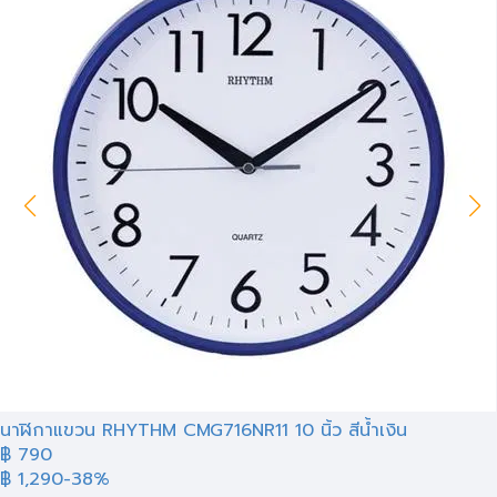
นาฬิกาแขวน RHYTHM CMG716NR11 10 นิ้ว สีน้ำเงิน
฿ 790
฿ 1,290
-38%