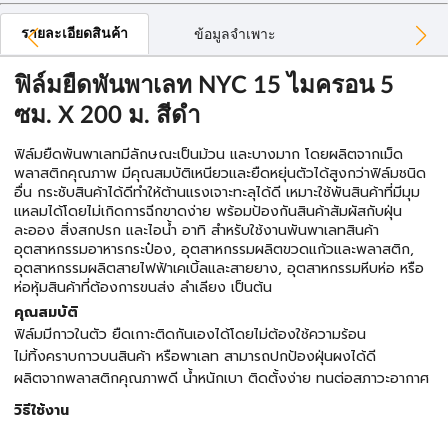
รายละเอียดสินค้า
ข้อมูลจำเพาะ
ฟิล์มยืดพันพาเลท NYC 15 ไมครอน 5
ซม. X 200 ม. สีดำ
ฟิล์มยืดพันพาเลทมีลักษณะเป็นม้วน และบางมาก โดยผลิตจากเม็ด
พลาสติกคุณภาพ มีคุณสมบัติเหนียวและยืดหยุ่นตัวได้สูงกว่าฟิล์มชนิด
อื่น กระชับสินค้าได้ดีทำให้ต้านแรงเจาะทะลุได้ดี เหมาะใช้พันสินค้าที่มีมุม
แหลมได้โดยไม่เกิดการฉีกขาดง่าย พร้อมป้องกันสินค้าสัมผัสกับฝุ่น
ละออง สิ่งสกปรก และไอน้ำ อาทิ สำหรับใช้งานพันพาเลทสินค้า
อุตสาหกรรมอาหารกระป๋อง, อุตสาหกรรมผลิตขวดแก้วและพลาสติก,
อุตสาหกรรมผลิตสายไฟฟ้าเคเบิ้ลและสายยาง, อุตสาหกรรมหีบห่อ หรือ
ห่อหุ้มสินค้าที่ต้องการขนส่ง ลำเลียง เป็นต้น
คุณสมบัติ
ฟิล์มมีกาวในตัว ยืดเกาะติดกันเองได้โดยไม่ต้องใช้ความร้อน
ไม่ทิ้งคราบกาวบนสินค้า หรือพาเลท สามารถปกป้องฝุ่นผงได้ดี
ผลิตจากพลาสติกคุณภาพดี น้ำหนักเบา ติดตั้งง่าย ทนต่อสภาวะอากาศ
วิธีใช้งาน