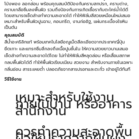
โป่งพอง ลอกล่อน พร้อมคุณสมบัติป้องกันคราบสกปรก, คราบด่าง,
คราบเกลือซึมลงพื้นผิว รวมถึงป้องกันการเกิดเชื้อรากับตะไคร่น้ำได้ดี
โดยสามารถเช็ดล้างทำความสะอาดได้ ทำให้ฟิล์มสีสวยเหมือนใหม่เสมอ
เหมาะสำหรับพื้นผิวปูนฉาบ, คอนกรีต, งานก่ออิฐ, แผ่นกระเบื้องใยหิน
เป็นต้น
คุณสมบัติ
สีน้ำอะคริลิกแท้ พร้อมเทคโนโลยีอณูเม็ดสีละเอียดจากประเทศญี่ปุ่น
ยึดเกาะ และแทรกซึมลึกลงถึงเนื้อปูนชั้นใน ให้ความสวยยาวนานเสมอ
เช็ดล้างทำความสะอาดได้โดย ไม่ทำให้ฟิล์มสีหลุดล่อน หรือเสื่อมสภาพ
กลบพื้นผิวได้ดี ทำให้พื้นผิวเรียบเนียน สวยงาม สำหรับงานภายในเฉพาะ
กลิ่นอ่อน สารระเหยต่ำ ปลอดภัยจากสารปรอทและตะกั่ว เข้าอยู่ได้ทันที
วิธีใช้งาน
เหมาะสำหรับใช้งาน
ภายในบ้าน หรืออาคาร
สำนักงาน
ควรทำความสะอาดพื้น
ผิวให้ปราศจากฝุ่นผง