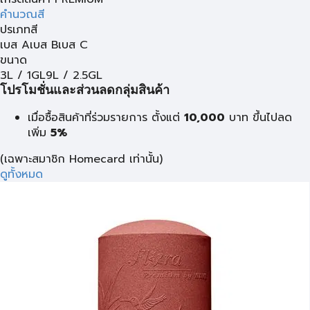
คำนวณสี
ปรเภทสี
เบส A
เบส B
เบส C
ขนาด
3L / 1GL
9L / 2.5GL
โปรโมชั่นและส่วนลดกลุ่มสินค้า
เมื่อซื้อสินค้าที่ร่วมรายการ ตั้งแต่
10,000
บาท
ขึ้นไปลด
เพิ่ม
5%
(เฉพาะสมาชิก Homecard เท่านั้น)
ดูทั้งหมด