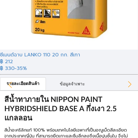
ซีเมนต์ฉาบ LANKO 110 20 กก. สีเทา
฿ 212
฿ 330
-35%
รายละเอียดสินค้า
ข้อมูลจำเพาะ
สีน้ำทาภายใน NIPPON PAINT
HYBRIDSHIELD BASE A กึ่งเงา 2.5
แกลลอน
สีน้ำอะคริลิกแท้ 100% พร้อมเทคโนโลยีเฉพาะที่เป็นอณูเม็ดสีละเอียด
จากประเทศญี่ปุ่น ที่สามารถยึดเกาะและซึมลึกลงถึงเนื้อปูนชั้นใน จึงไม่