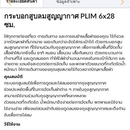
รายละเอียดสินค้า
ข้อมูลจำเพาะ
กระบอกสูบลมสูญญากาศ PLIM 6x28
ซม.
ให้ทุกการท่องเที่ยว การเดินทาง และการขนย้ายเสื้อผ้าของคุณ ไร้กังวล
จากปัญหาผ้าที่มากมาย เยอะเกินกว่าจะจัดใส่กระเป๋าได้ ด้วยกระบอกสูบ
ลมสูญญากาศ ที่ใช้งานร่วมกับถุงสุญญากาศ เพื่อการเพิ่มพื้นที่จัดเก็บ
เสื้อผ้าให้มากยิ่งขึ้น อาทิ หมอน เสื้อนวม เสื้อกันหนาว ด้วยกระบวนการ
ทำงานที่ไล่ และดูดลมออก ทำให้ใส่ผ้าจำนวนมากลงในกระเป๋าได้มาก และ
ง่ายดาย แถมยังสะดวกต่อการจัดเก็บ และพกพาด้วยขนาดที่กะทัดรัดน้ำ
หนักเบา ให้การเดินทางของคุณสุขสบายไร้กังวลจากปัญหาเสื้อผ้า
คุณสมบัติ
กระบอกสูบลมใช้เพื่อการดูดและไล่ลมออกจากถุงสูญญากาศ
ช่วยประหยัดพื้นที่ในการจัดเก็บผ้าต่าง ๆ ภายในถุงสูญญากาศ
สามารถใช้งานร่วมกับถุงสูญญากาศที่หลากหลาย
ด้วยขนาดที่กะทัดรัด น้ำหนักเบาจึงง่ายต่อการจัดเก็บ พกพาและใช้งาน
ใช้งานง่าย เพียงแค่สวมเข้ากับช่องดูดลมของถุงสูญญากาศและดึงก้าน
จับเพื่อการไล่ลม
วิธีใช้งาน