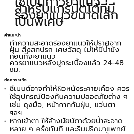
ใช้เป็นกาวยาแนว
สำหรับแกรนิตโต้ที่มี
ร่องยาแนวขนาดเล็ก
เป็นพิเศษ
คำแนะนำ
ทำความสะอาดร่องยาแนวให้ปราศจาก
ฝุ่น สิ่งสกปรก เศษวัสดุ ไม่ให้มีน้ำขัง
ก่อนที่จะยาแนว
ควรยาแนวหลังปูกระเบื้องแล้ว 24-48
ชม.
ข้อควรระวัง
ซีเมนต์อาจทำให้ผิวหนังระคายเคือง ควร
ใช้อุปกรณ์ป้องกันความปลอดภัยต่าง ๆ
เช่น ถุงมือ, หน้ากากกันฝุ่น, แว่นตา
ฯลฯ
หากเข้าตา ให้ล้างนัยน์ตาด้วยน้ำสะอาด
หลาย ๆ ครั้งทันที และรีบปรึกษาแพทย์