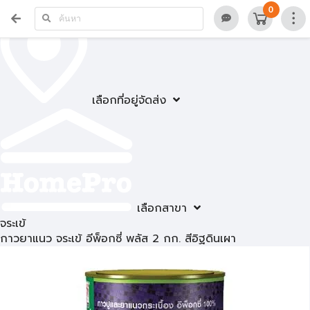
0
เลือกที่อยู่จัดส่ง
เลือกสาขา
จระเข้
กาวยาแนว จระเข้ อีพ็อกซี่ พลัส 2 กก. สีอิฐดินเผา