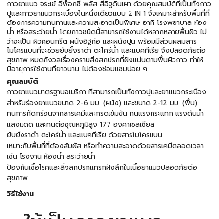
กาวยาแนว จระเข้ อีพ็อกซี่ พลัส สีอิฐดินเผา ด้วยคุณสมบัติที่เป็นทั้งกาว
ปูและกาวยาแนวกระเบื้องในหนึ่งเดียวแบบ 2 IN 1 จึงเหมาะสำหรับพื้นที่ที่
ต้องการความทนทานและความสะอาดเป็นพิเศษ อาทิ โรงพยาบาล ห้อง
นํ้า หรือสระว่ายนํ้า โดยกาวชนิดนี้สามารถใช้งานได้หลากหลายพื้นผิว ไม่
ว่าจะเป็น ผิวคอนกรีต ผนังอิฐก่อ และผนังปูน พร้อมมีส่วนผสมสาร
ไมโครแบนที่จะช่วยยับยั้งราดำ ตะไคร่น้ำ และแบคทีเรีย จึงปลอดภัยต่อ
สุขภาพ หมดกังวลเรื่องคราบสิ่งสกปรกที่ฝังแน่นตามพื้นผิวกาว ทำให้
มีอายุการใช้งานที่ยาวนาน ไม่ต้องซ่อมแซมบ่อย ๆ
คุณสมบัติ
กาวยาแนวมาตรฐานอเมริกา ที่สามารถเป็นทั้งกาวปูและยาแนวกระเบื้อง
สำหรับร่องยาแนวขนาด 2-6 มม. (ผนัง) และขนาด 2-12 มม. (พื้น)
ทนการกัดกร่อนจากสารเคมีและกรดเข้มข้น ทนแรงกระแทก แรงดันนํ้า
แสงแดด และทนต่ออุณหภูมิสูง 177 องศาเซลเซียส
ยับยั้งราดำ ตะไคร่น้ำ และแบคทีเรีย ด้วยสารไมโครแบน
เหมาะกับพื้นที่ที่ต้องสัมผัส หรือทําความสะอาดด้วยสารเคมีตลอดเวลา
เช่น โรงงาน ห้องนํ้า สระว่ายนํ้า
ป้องกันเชื้อโรคและสิ่งสกปรกแทรกฝังลึกในเนื้อยาแนวปลอดภัยต่อ
สุขภาพ
วิธีใช้งาน