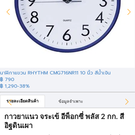
นาฬิกาแขวน RHYTHM CMG716NR11 10 นิ้ว สีน้ำเงิน
฿ 790
฿ 1,290
-38%
รายละเอียดสินค้า
ข้อมูลจำเพาะ
กาวยาแนว จระเข้ อีพ็อกซี่ พลัส 2 กก. สี
อิฐดินเผา