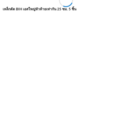
เหล็กดัด BIH เอสใหญ่หัวท้ายเท่ากัน 25 ซม. 5 ชิ้น