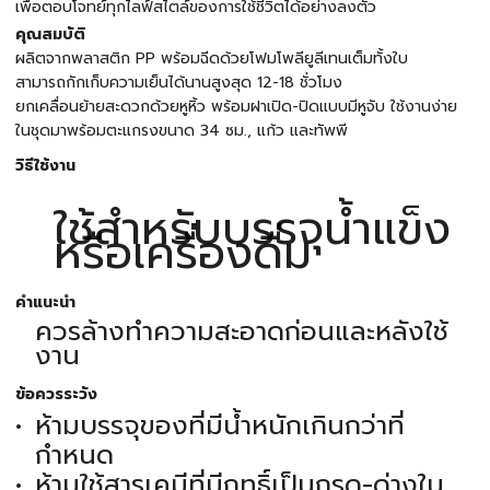
เพื่อตอบโจทย์ทุกไลฟ์สไตล์ของการใช้ชีวิตได้อย่างลงตัว
คุณสมบัติ
ผลิตจากพลาสติก PP พร้อมฉีดด้วยโฟมโพลียูลีเทนเต็มทั้งใบ
สามารถกักเก็บความเย็นได้นานสูงสุด 12-18 ชั่วโมง
ยกเคลื่อนย้ายสะดวกด้วยหูหิ้ว พร้อมฝาเปิด-ปิดแบบมีหูจับ ใช้งานง่าย
ในชุดมาพร้อมตะแกรงขนาด 34 ซม., แก้ว และทัพพี
วิธีใช้งาน
ใช้สำหรับบรรจุน้ำแข็ง
หรือเครื่องดื่ม
คำแนะนำ
ควรล้างทำความสะอาดก่อนและหลังใช้
งาน
ข้อควรระวัง
ห้ามบรรจุของที่มีน้ำหนักเกินกว่าที่
กำหนด
ห้ามใช้สารเคมีที่มีฤทธิ์เป็นกรด-ด่างใน