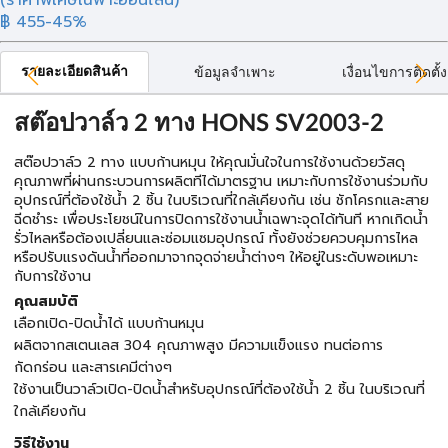
(ราคาพิเศษเฉพาะออนไลน์)
฿ 455
-45%
รายละเอียดสินค้า
ข้อมูลจำเพาะ
เงื่อนไขการติดตั้ง
สต๊อปวาล์ว 2 ทาง HONS SV2003-2
สต๊อปวาล์ว 2 ทาง แบบก้านหมุน ให้คุณมั่นใจในการใช้งานด้วยวัสดุ
คุณภาพที่ผ่านกระบวนการผลิตทีได้มาตรฐาน เหมาะกับการใช้งานร่วมกับ
อุปกรณ์ที่ต้องใช้น้ำ 2 ชิ้น ในบริเวณที่ใกล้เคียงกัน เช่น ชักโครกและสาย
ฉีดชำระ เพื่อประโยชน์ในการปิดการใช้งานน้ำเฉพาะจุดได้ทันที หากเกิดน้ำ
รั่วไหลหรือต้องเปลี่ยนและซ่อมแซมอุปกรณ์ ทั้งยังช่วยควบคุมการไหล
หรือปรับแรงดันน้ำที่ออกมาจากจุดจ่ายน้ำต่างๆ ให้อยู่ในระดับพอเหมาะ
กับการใช้งาน
คุณสมบัติ
เลือกเปิด-ปิดน้ำได้ แบบก้านหมุน
ผลิตจากสเตนเลส 304 คุณภาพสูง มีความแข็งแรง ทนต่อการ
กัดกร่อน และสารเคมีต่างๆ
ใช้งานเป็นวาล์วเปิด-ปิดน้ำสำหรับอุปกรณ์ที่ต้องใช้น้ำ 2 ชิ้น ในบริเวณที่
ใกล้เคียงกัน
วิธีใช้งาน