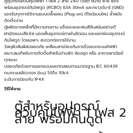
ตู้อุปกรณ์ควบคุมไฟฟ้า 1 เฟส 2 สาย 240 โวลต์ ขนาด 8+8 ช่อง
พร้อมอุปกรณ์กันไฟดูด (RCBO) 63A 30mA และกราวด์บาร์ (GND)
รองรับทุกการใช้งานแบบปลั๊กออน (Plug-on) ดีไซน์แบบใหม่ ล้ำสมัย
ติดตั้งง่าย
ตู้ผลิตจากเหล็กที่มีความทนทาน แข็งแรงและพ่นสีกันสนิมอย่างดี
ฝาเปิดแบบสีชาใส มองเห็นอุปกรณ์ภายในชัดเจน และแยกช่องอุปกรณ์
กันไฟดูด โดยเฉพาะ สะดวกต่อการใช้งาน
วัสดุผิวสัมผัสปลอดภัย เคลือบสารป้องกันการรั่วของกระแสไฟฟ้า
เหมาะสมสำหรับการติดตั้งสำหรับบ้านพัก ห้องชุด หรือ อาคารพาณิชย์
ทุกแบบ
ปลอดภัยด้วยการออกแบบและทดสอบตามมาตรฐาน IEC 60439
ทนกระแสลัดวงจร (Icu) ได้ถึง 10kA
ระดับการป้องกัน IP4X
วิธีใช้งาน
ตู้สำหรับอุปกรณ์
ควบคุมไฟฟ้า 1 เฟส 2
สาย พร้อมกันดูด