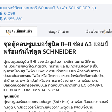
เมนเซอร์กิตเบรกเกอร์ 60 แอมป์ 3 เฟส SCHNEIDER รุ่น...
฿ 6,099
฿ 6,655
-8%
รายละเอียดสินค้า
ข้อมูลจำเพาะ
เงื่อนไขการติดตั้ง
ชุดตู้คอนซูมเมอร์ยูนิต 8+8 ช่อง 63 แอมป์
พร้อมกันไฟดูด SCHNEIDER
ตู้คอนซูเมอร์ยูนิต 8+8 ช่อง วัสดุผลิตจากเหล็กคุณภาพดีที่ผ่าน
กระบวนการผลิตที่ได้มาตรฐาน ทนทาน และไม่เกิดสนิมได้ง่าย เป็น
อุปกรณ์ควบคุมไฟฟ้า 1 เฟส 2 สาย ที่ออกแบบมาเพื่อรองรับความ
ปลอดภัยจากกระแสไฟรั่ว หรือลัดวงจร เหมาะสำหรับติดตั้งภายในบ้าน,
สำนักงาน, อพาร์ทเม้นท์ หรืออาคารพาณิชย์ต่าง ๆ มาพร้อมความ
ปลอดภัยด้วยการออกแบบและทดสอบตามมาตรฐาน IEC 60439-1,
IEC 60439-3 และ มอก. 1436-2540
คุณสมบัติ
ตู้คอนซูเมอร์แบบแยกกลุ่มกันดูด (Split bus) มาพร้อมกับเมนเบรกเกอร์
กันดูด ปกป้องวงจรที่มีความเสี่ยงจากไฟดูดและไฟดับทั้งบ้าน