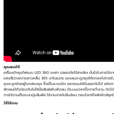
คุณสมบัติ
เครื่องดักยุงไฟแบบ LED 360 องศา ปลอดภัยไร้สารพิษ มั่นใจในการใช้ง
แสงสีม่วงความยาวคลื่น 365 นาโนเมตร แรงลมจะดูดยุงให้ตกลงไปภายในเ
ยุงจะถูกขังอยู่ในกล่องยุง ซึ่งเป็นระบบปิด ออกแบบให้บินออกไม่ได้ แห้ง
พัดลมมีตัวป้องกันไม่ให้มือสัมผัสใบพัดลม มีระบบเวลาตั้งการทำงาน ปิดได้
การใช้งานเป็นระบบปุ่มสัมผัส ใช้งานง่ายไม่ซับซ้อน ตอบโจทย์ไลฟ์สไตล์ยุคใ
วิธีใช้งาน