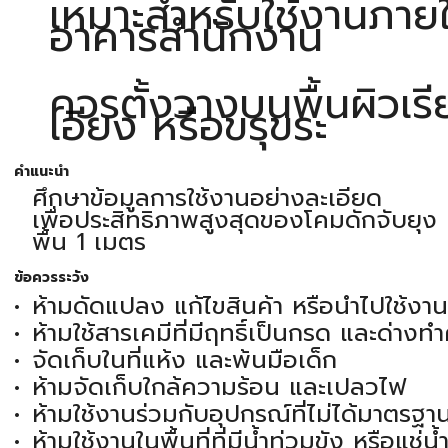
เหมาะสำหรับใช้งานภายใ
อาคารสำนักงาน
ควรตั้งวางบนพื้นผิวเร
เอียง หรือขรุขระ
คำแนะนำ
ศึกษาข้อมูลการใช้งานอย่างละเอียด
เพื่อประสิทธิภาพสูงสุดของโคมดักจับยุง 
พื้น 1 เมตร
ข้อควรระวัง
ห้ามดัดแปลง แก้ไขสินค้า หรือนำไปใช้งา
ห้ามใช้สารเคมีที่มีฤทธิ์เป็นกรด และด่าง
จัดเก็บในที่แห้ง และพ้นมือเด็ก
ห้ามจัดเก็บใกล้ความร้อน และเปลวไฟ
ห้ามใช้งานร่วมกับอุปกรณ์ที่ไม่ได้มาตรฐา
ห้ามใช้งานในพื้นที่ที่มีน้ำท่วมขัง หรือแช