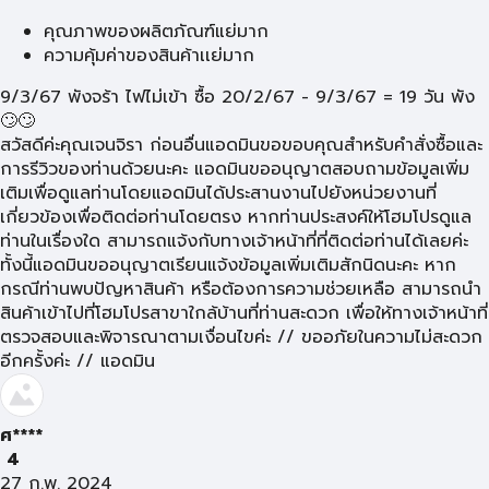
คุณภาพของผลิตภัณฑ์แย่มาก
ความคุ้มค่าของสินค้าเเย่มาก
9/3/67 พังจร้า ไฟไม่เข้า ซื้อ 20/2/67 - 9/3/67 = 19 วัน พัง
🙄🙄
สวัสดีค่ะคุณเจนจิรา ก่อนอื่นแอดมินขอขอบคุณสำหรับคำสั่งซื้อและ
การรีวิวของท่านด้วยนะคะ แอดมินขออนุญาตสอบถามข้อมูลเพิ่ม
เติมเพื่อดูแลท่านโดยแอดมินได้ประสานงานไปยังหน่วยงานที่
เกี่ยวข้องเพื่อติดต่อท่านโดยตรง หากท่านประสงค์ให้โฮมโปรดูแล
ท่านในเรื่องใด สามารถแจ้งกับทางเจ้าหน้าที่ที่ติดต่อท่านได้เลยค่ะ
ทั้งนี้แอดมินขออนุญาตเรียนแจ้งข้อมูลเพิ่มเติมสักนิดนะคะ หาก
กรณีท่านพบปัญหาสินค้า หรือต้องการความช่วยเหลือ สามารถนำ
สินค้าเข้าไปที่โฮมโปรสาขาใกล้บ้านที่ท่านสะดวก เพื่อให้ทางเจ้าหน้าที่
ตรวจสอบและพิจารณาตามเงื่อนไขค่ะ // ขออภัยในความไม่สะดวก
อีกครั้งค่ะ // แอดมิน
ศ****
4
27 ก.พ. 2024