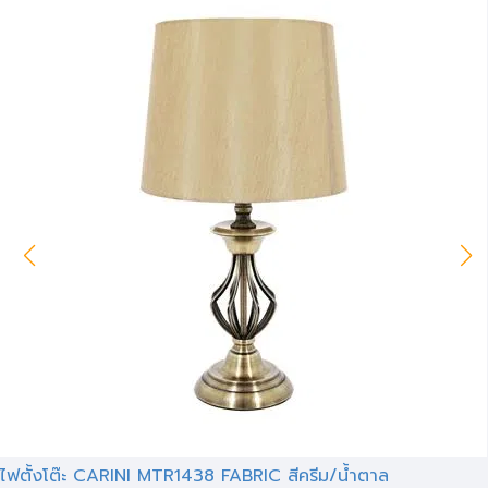
ไฟตั้งโต๊ะ CARINI MTR1438 FABRIC สีครีม/น้ำตาล