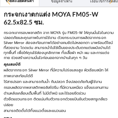
รายละเอียดสินค้า
ข้อมูลจำเพาะ
เงื่อนไขการติดตั้ง
กระจกเงาตกแต่ง MOYA FM05-W
62.5x82.5 ซม.
กระจกเงากรอบพลาสติก จาก MOYA รุ่น FM05-W ให้คุณมั่นใจในความ
ปลอดภัยและคุณภาพในการใช้งาน ด้วยกระบวนการผลิตจากกระจก
Silver Mirror ส่องสะท้อนภาพได้อย่างคมชัดไม่หลอกตา มาพร้อมดีไซน์
ที่สวยงาม โดดเด่น สามารถนำไปใช้เป็นของประดับตกแต่งผนังบ้านได้
ทุกพื้นที่ เพื่อให้คุณใช้ส่องบุคลิกภาพ ทั้งเสื้อผ้า หน้า ผม และการแต่ง
กาย ช่วยสร้างความมั่นใจก่อนออกจากบ้านในทุก ๆ วัน
คุณสมบัติ
ผลิตจากกระจก Silver Mirror ที่มีความโปร่งแสงสูง ผิวเรียบสนิท ให้
ภาพเงาสะท้อนได้ดี
ไร้สารปรอท และสามารถกันน้ำ กันปลวก จึงปลอดภัยกับผู้ใช้งาน
กรอบผลิตจากพลาสติกพอลิสไตรีน ที่มีความเหนียว แข็งแรงทนทาน
ด้านหลังเคลือบเต็มพื้นที่ ไม่มีตำหนิ และไร้รอยขีดข่วน
ตัวยึดแขวนกระจก ติดแน่นกับตัวกระจกด้วยแป้นขันด้วยสกรูเกลียว
ปล่อย
สามารถติดตั้งได้ทั้งแนวตั้งและแนวนอน