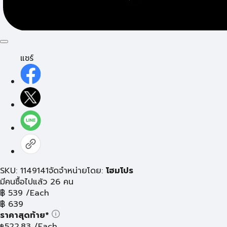
แชร์
SKU: 1149141
จัดจำหน่ายโดย:
โฮมโปร
มีคนซื้อไปแล้ว 26 คน
฿
539
/Each
฿
639
ราคาสุดท้าย*
522.83
/Each
฿