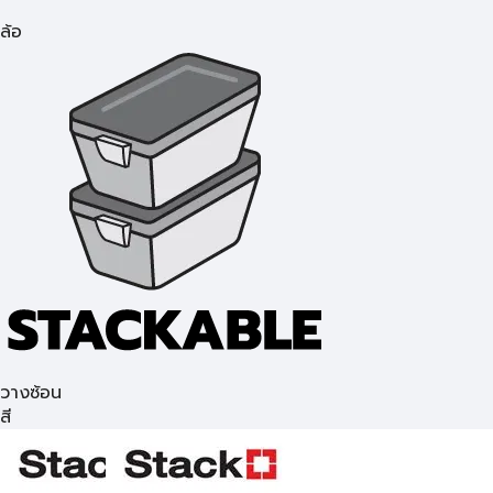
ล้อ
วางซ้อน
สี