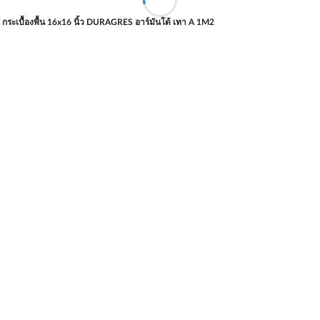
กระเบื้องพื้น 16x16 นิ้ว DURAGRES อาร์มันโด้ เทา A 1M2