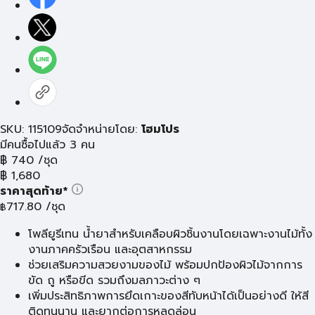
SKU: 115109
จัดจำหน่ายโดย:
โฮมโปร
มีคนซื้อไปแล้ว 3 คน
฿
740
/ชุด
฿
1,680
ราคาสุดท้าย*
717.80
/ชุด
฿
โพลียูรีเทน น้ำยาสำหรับเคลือบผิวชิ้นงานโดยเฉพาะงานไม้ทั้ง
งานภาคครัวเรือน และอุตสาหกรรม
ช่วยเสริมความสวยงามของไม้ พร้อมปกป้องผิวไม้จากการ
ขัด ถู หรือขีด รวมถึงมลภาวะต่าง ๆ
เพิ่มประสิทธิภาพการยึดเกาะของสีทับหน้าได้เป็นอย่างดี ให้สี
ติดทนนาน และยากต่อการหลุดล่อน