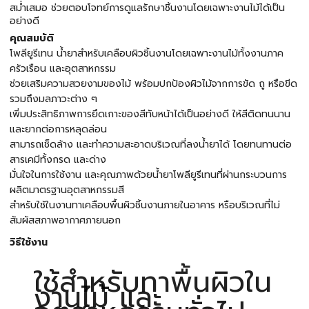
สม่ำเสมอ ช่วยตอบโจทย์การดูแลรักษาชิ้นงานโดยเฉพาะงานไม้ได้เป็น
อย่างดี
คุณสมบัติ
โพลียูรีเทน น้ำยาสำหรับเคลือบผิวชิ้นงานโดยเฉพาะงานไม้ทั้งงานภาค
ครัวเรือน และอุตสาหกรรม
ช่วยเสริมความสวยงามของไม้ พร้อมปกป้องผิวไม้จากการขัด ถู หรือขีด
รวมถึงมลภาวะต่าง ๆ
เพิ่มประสิทธิภาพการยึดเกาะของสีทับหน้าได้เป็นอย่างดี ให้สีติดทนนาน
และยากต่อการหลุดล่อน
สามารถเช็ดล้าง และทำความสะอาดบริเวณที่ลงน้ำยาได้ โดยทนทานต่อ
สารเคมีทั้งกรด และด่าง
มั่นใจในการใช้งาน และคุณภาพด้วยน้ำยาโพลียูรีเทนที่ผ่านกระบวนการ
ผลิตมาตรฐานอุตสาหกรรมสี
สำหรับใช้ในงานทาเคลือบพื้นผิวชิ้นงานภายในอาคาร หรือบริเวณที่ไม่
สัมผัสสภาพอากาศภายนอก
วิธีใช้งาน
ใช้สำหรับทาพื้นผิวใน
งานไม้ และ