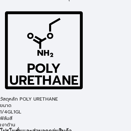
วัสดุหลัก POLY URETHANE
ขนาด
1/4GL
1GL
ฟิล์มสี
เงา
ด้าน