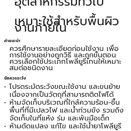
อุตสาหกรรมทั่วไป
เหมาะใช้สำหรับพื้นผิว
งานภายใน
คำแนะนำ
ควรศึกษารายละเอียดก่อนใช้งาน เพื่อ
การใช้งานอย่างถูกวิธี และถูกขั้นตอน
ควรเลือกใช้ประเภทโพลียูรีเทนให้เหมาะ
สมต่อชนิดงาน
ข้อควรระวัง
โปรดระมัดระวังขณะใช้งาน และขนย้าย
เนื่องจากเป็นวัตถุที่สามารถติดไฟได้
ห้ามจัดเก็บบริเวณที่ใกล้ความร้อน-ชื้น
พื้นที่ที่มีเปลวไฟ และน้ำท่วมขัง รวมถึง
จัดเก็บในที่แห้ง ร่ม และพ้นมือเด็ก
ห้ามดัดแปลง แก้ไข และใช้น้ำยาโพลียูรี