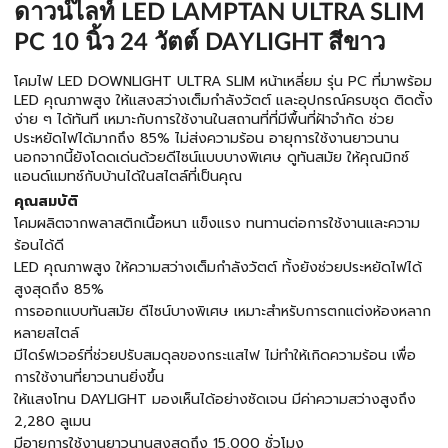
ดาวน์ไลท์ LED LAMPTAN ULTRA SLIM
PC 10 นิ้ว 24 วัตต์ DAYLIGHT สีขาว
โคมไฟ LED DOWNLIGHT ULTRA SLIM หน้าเหลี่ยม รุ่น PC ที่มาพร้อม
LED คุณภาพสูง ให้แสงสว่างเต็มกำลังวัตต์ และอุปกรณ์ครบชุด ติดตั้ง
ง่าย ๆ ได้ทันที เหมาะกับการใช้งานในสถานที่ที่มีพื้นที่ฝ้าจำกัด ช่วย
ประหยัดไฟได้มากถึง 85% ไม่ส่งความร้อน อายุการใช้งานยาวนาน
นอกจากนี้ยังโดดเด่นด้วยดีไซน์แบบบางพิเศษ ดูทันสมัย ให้คุณมิกซ์
แอนด์แมทช์กับบ้านได้ในสไตล์ที่เป็นคุณ
คุณสมบัติ
โคมผลิตจากพลาสติกเนื้อหนา แข็งแรง ทนทานต่อการใช้งานและความ
ร้อนได้ดี
LED คุณภาพสูง ให้ความสว่างเต็มกำลังวัตต์ ทั้งยังช่วยประหยัดไฟได้
สูงสุดถึง 85%
การออกแบบทันสมัย ดีไซน์บางพิเศษ เหมาะสำหรับการตกแต่งห้องหลาก
หลายสไตล์
มีไดร์ฟเวอร์ที่ช่วยปรับสมดุลของกระแสไฟ ไม่ทำให้เกิดความร้อน เพื่อ
การใช้งานที่ยาวนานยิ่งขึ้น
ให้แสงโทน DAYLIGHT มองเห็นได้อย่างชัดเจน มีค่าความสว่างสูงถึง
2,280 ลูเมน
มีอายุการใช้งานยาวนานสูงสุดถึง 15,000 ชั่วโมง