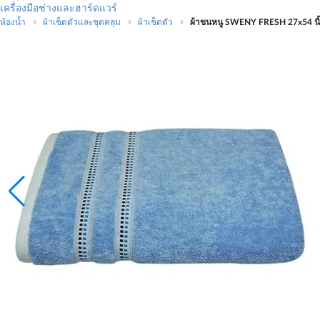
เครื่องมือช่างและฮาร์ดแวร์
ห้องน้ำ
ผ้าเช็ดตัวและชุดคลุม
ผ้าเช็ดตัว
ผ้าขนหนู SWENY FRESH 27x54 นิ้ว