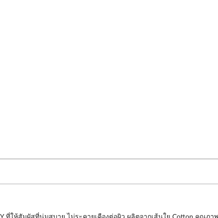
่ให้สัมผัสที่นุ่มสบาย ไม่ระคายเคืองต่อผิว ผลิตจากเส้นใย Cotton คุณภา