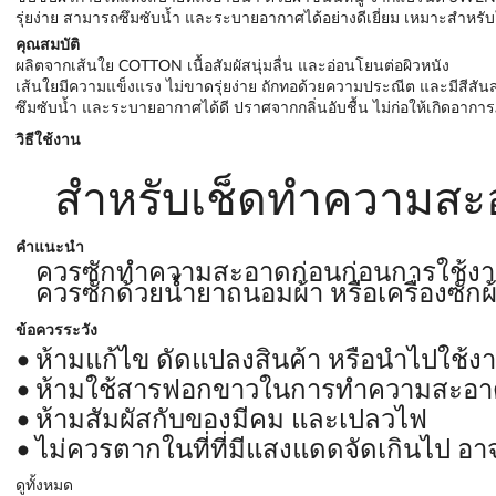
รุ่ยง่าย สามารถซึมซับน้ำ และระบายอากาศได้อย่างดีเยี่ยม เหมาะสำหรับใช
คุณสมบัติ
ผลิตจากเส้นใย COTTON เนื้อสัมผัสนุ่มลื่น และอ่อนโยนต่อผิวหนัง
เส้นใยมีความแข็งแรง ไม่ขาดรุ่ยง่าย ถักทอด้วยความประณีต และมีสีสั
ซึมซับน้ำ และระบายอากาศได้ดี ปราศจากกลิ่นอับชื้น ไม่ก่อให้เกิดอาการภ
วิธีใช้งาน
สำหรับเช็ดทำความสะ
คำแนะนำ
ควรซักทำความสะอาดก่อนก่อนการใช้งา
ควรซักด้วยน้ำยาถนอมผ้า หรือเครื่องซักผ
ข้อควรระวัง
ห้ามแก้ไข ดัดแปลงสินค้า หรือนำไปใช้ง
ห้ามใช้สารฟอกขาวในการทำความสะอา
ห้ามสัมผัสกับของมีคม และเปลวไฟ
ไม่ควรตากในที่ที่มีแสงแดดจัดเกินไป อาจ
ดูทั้งหมด