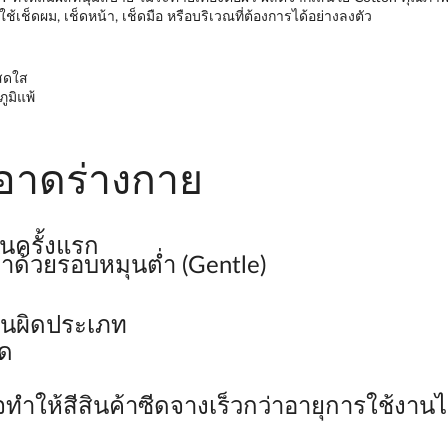
้เช็ดผม, เช็ดหน้า, เช็ดมือ หรือบริเวณที่ต้องการได้อย่างลงตัว
นสดใส
ูมิแพ้
อาดร่างกาย
นครั้งแรก
้าด้วยรอบหมุนต่ำ (Gentle)
านผิดประเภท
ด
ทำให้สีสินค้าซีดจางเร็วกว่าอายุการใช้งานไ