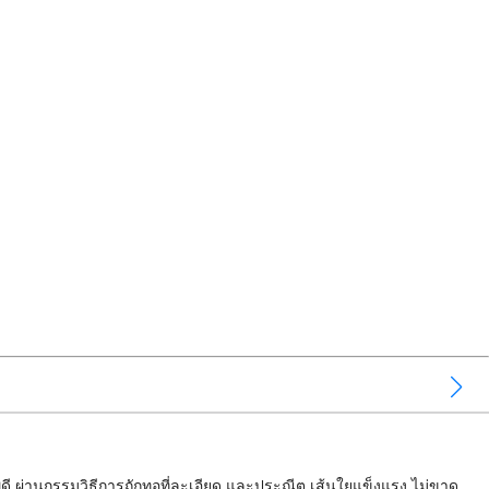
พดี ผ่านกรรมวิธีการถักทอที่ละเอียด และประณีต เส้นใยแข็งแรง ไม่ขาด