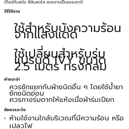
ดีไซน์ทันสมัย สีสันสดใส สวยงามเป็นธรรมชาติ
วิธีใช้งาน
ใช้สำหรับบังความร้อน
จากแสงแดด
ใช้เปลี่ยนสำหรับร่ม
แบรนด์ IVY ขนาด
2.5 เมตร ทรงกลม
คำแนะนำ
ควรซักแยกกับผ้าชนิดอื่น ๆ โดยใช้น้ำยา
ซักชนิดอ่อน
ควรกางร่มตากให้แห้งเมื่อผ้าร่มเปียก
ข้อควรระวัง
ห้ามใช้งานใกล้บริเวณที่มีความร้อน หรือ
เปลวไฟ