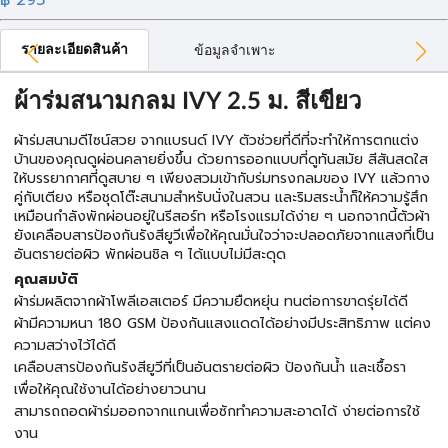
฿ 295
รายละเอียดสินค้า
ข้อมูลจำเพาะ
ผ้าร่มสนามกลม IVY 2.5 ม. สีเขียว
ผ้าร่มสนามดีไซน์สวย จากแบรนด์ IVY ตัวช่วยที่ดีที่จะทำให้การตกแต่ง
บ้านของคุณดูผ่อนคลายยิ่งขึ้น ด้วยการออกแบบที่ดูทันสมัย สีสันสดใส
ให้บรรยากาศที่ดูสบาย ๆ เพียงสวมเข้ากับร่มทรงกลมของ IVY แล้วกาง
คู่กับเตียง หรือชุดโต๊ะสนามสำหรับนั่งในสวน และริมสระน้ำก็ให้ความรู้สึก
เหมือนกำลังพักผ่อนอยู่ในรีสอร์ท หรือโรงแรมได้ง่าย ๆ นอกจากนี้ตัวผ้า
ยังเคลือบสารป้องกันรังสียูวีเพื่อให้คุณมั่นใจว่าจะปลอดภัยจากแสงที่เป็น
อันตรายต่อผิว พักผ่อนชิล ๆ ได้แบบไม่มีสะดุด
คุณสมบัติ
ผ้าร่มผลิตจากผ้าโพลีเอสเตอร์ มีความยืดหยุ่น ทนต่อการขาดรุ่ยได้ดี
ผ้ามีความหนา 180 GSM ป้องกันแสงแดดได้อย่างมีประสิทธิภาพ แต่คง
ความสว่างไว้ได้ดี
เคลือบสารป้องกันรังสียูวีที่เป็นอันตรายต่อผิว ป้องกันน้ำ และเชื้อรา
เพื่อให้คุณใช้งานได้อย่างยาวนาน
สามารถถอดผ้าร่มออกจากแกนเพื่อซักทำความสะอาดได้ ง่ายต่อการใช้
งาน