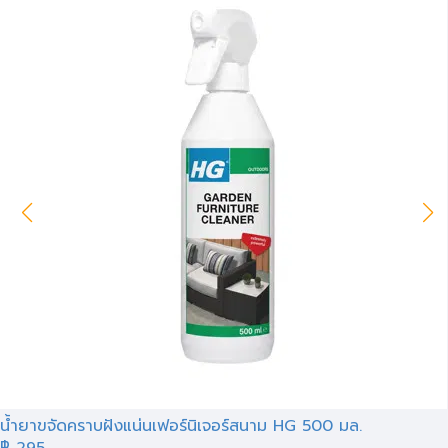
น้ำยาขจัดคราบฝังแน่นเฟอร์นิเจอร์สนาม HG 500 มล.