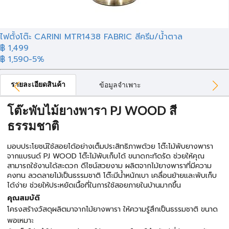
ไฟตั้งโต๊ะ CARINI MTR1438 FABRIC สีครีม/น้ำตาล
฿ 1,499
฿ 1,590
-5%
รายละเอียดสินค้า
ข้อมูลจำเพาะ
โต๊ะพับไม้ยางพารา PJ WOOD สี
ธรรมชาติ
มอบประโยชน์ใช้สอยได้อย่างเต็มประสิทธิภาพด้วย โต๊ะไม้พับยางพารา
จากแบรนด์ PJ WOOD โต๊ะไม้พับเก็บได้ ขนาดกะทัดรัด ช่วยให้คุณ
สามารถใช้งานได้สะดวก ดีไซน์สวยงาม ผลิตจากไม้ยางพาราที่มีความ
คงทน ลวดลายไม้เป็นธรรมชาติ โต๊ะมีน้ำหนักเบา เคลื่อนย้ายและพับเก็บ
ได้ง่าย ช่วยให้ประหยัดเนื้อที่ในการใช้สอยภายในบ้านมากขึ้น
คุณสมบัติ
โครงสร้างวัสดุผลิตมาจากไม้ยางพารา ให้ความรู้สึกเป็นธรรมชาติ ขนาด
พอเหมาะ