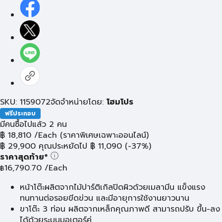
SKU: 1159072
จัดจำหน่ายโดย:
โฮมโปร
ฟรีประกอบ
มีคนซื้อไปแล้ว 2 คน
฿
18,810
/Each
(ราคาพิเศษเฉพาะออนไลน์)
฿
29,900
คุณประหยัดไป
฿
11,090
(-37%)
ราคาสุดท้าย*
16,790.70
/Each
฿
หน้าโต๊ะผลิตจากไม้ปาร์ติเกิลปิดผิวด้วยเมลามีน แข็งแรง
ทนทานต่อรอยขีดข่วน และมีอายุการใช้งานยาวนาน
ขาโต๊ะ 3 ท่อน ผลิตจากเหล็กคุณภาพดี สามารถปรับ ขึ้น-ลง
ได้ด้วยระบบมอเตอร์คู่