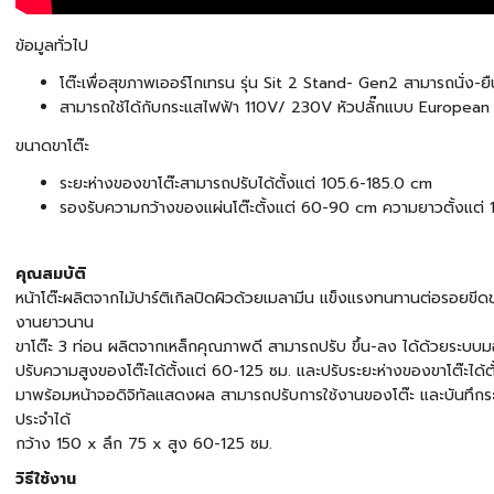
ข้อมูลทั่วไป
โต๊ะเพื่อสุขภาพเออร์โกเทรน รุ่น Sit 2 Stand- Gen2 สามารถนั่ง-ย
สามารถใช้ได้กับกระแสไฟฟ้า 110V/ 230V หัวปลั๊กแบบ European
ขนาดขาโต๊ะ
ระยะห่างของขาโต๊ะสามารถปรับได้ตั้งแต่ 105.6-185.0 cm
รองรับความกว้างของแผ่นโต๊ะตั้งแต่ 60-90 cm ความยาวตั้งแต
คุณสมบัติ
หน้าโต๊ะผลิตจากไม้ปาร์ติเกิลปิดผิวด้วยเมลามีน แข็งแรงทนทานต่อรอยขีดข
งานยาวนาน
ขาโต๊ะ 3 ท่อน ผลิตจากเหล็กคุณภาพดี สามารถปรับ ขึ้น-ลง ได้ด้วยระบบมอ
ปรับความสูงของโต๊ะได้ตั้งแต่ 60-125 ซม. และปรับระยะห่างของขาโต๊ะได้ต
มาพร้อมหน้าจอดิจิทัลแสดงผล สามารถปรับการใช้งานของโต๊ะ และบันทึกระย
ประจำได้
กว้าง 150 x ลึก 75 x สูง 60-125 ซม.
วิธีใช้งาน