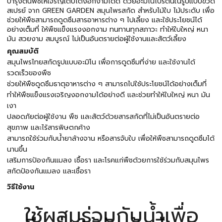
บำรุงต้นพืชให้เจริญเติบโตงอกงามได้ดี ด้วยอะมิโนโปรตีนในรูปแบบขวด
สเปรย์ จาก GREEN GARDEN สมุนไพรสกัด สำหรับไม้ใบ ไม้ประดับ เพื่อ
ช่วยให้พืชสามารถดูดซึมสารอาหารต่าง ๆ ไปเลี้ยง และใช้ประโยชน์ได้
อย่างเต็มที่ ให้พืชแข็งแรงงอกงาม ทนทานทุกสภาวะ ทำให้ใบใหญ่ หนา
มัน สวยงาม สมบูรณ์ ไม่เป็นอันตรายต่อผู้ใช้งานและสัตว์เลี้ยง
คุณสมบัติ
สมุนไพรไทยสกัดรูปแบบอะมิโน เพื่อการดูดซึมที่ง่าย และใช้งานได้
รวดเร็วของพืช
ช่วยให้พืชดูดซึมธาตุอาหารต่าง ๆ สามารถไปใช้ประโยชน์ได้อย่างเต็มที่
ทำให้พืชแข็งแรงเจริญงอกงามได้อย่างดี และช่วยทำให้ใบใหญ่ หนา มัน
เงา
ปลอดภัยต่อผู้ใช้งาน พืช และสัตว์ด้วยสารสกัดที่ไม่เป็นอันตรายต่อ
สุขภาพ และไร้สารพิษตกค้าง
สามารถใช้ร่วมกับน้ำยาล้างจาน หรือสารจับใบ เพื่อให้พืชสามารถดูดซึมได้
นานขึ้น
เสริมการป้องกันแมลง เชื้อรา และโรคแก่พืชด้วยการใช้ร่วมกับสมุนไพร
สกัดป้องกันแมลง และเชื้อรา
วิธีใช้งาน
ใช้ผสมร่วมกับน้ำเพื่อ