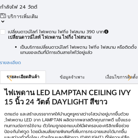
กำลังไฟ 24 วัตต์
บริการเพิ่มเติม
เปลี่ยนดาวน์ไลท์ ไฟเพดาน ไฟกิ่ง ไฟสนาม 390 บาท
เปลี่ยนดาวน์ไลท์ ไฟเพดาน ไฟกิ่ง ไฟสนาม
เป็นบริการเปลี่ยนดาวน์ไลท์ ไฟเพดาน ไฟกิ่ง ไฟสนาม หรือติดตั้ง
แทนของเดิมที่มีการเดินสายไฟไว้อยู่แล้ว
รายละเอียด
รายละเอียดสินค้า
ข้อมูลจำเพาะ
เงื่อนไขการติดตั้ง
ไฟเพดาน LED LAMPTAN CEILING IVY
15 นิ้ว 24 วัตต์ DAYLIGHT สีขาว
ตกแต่ง และสร้างบรรยากาศให้บ้านดูหรูหราสว่างไสวน่าอยู่มากขึ้นด้วย
;ไฟเพดาน LED จาก LAMPTAN ผลิตจากพลาสติกคุณภาพดี แข็งแรง
ทนทานต่อการใช้งาน ตัวโคมถูกออกแบบให้มีฝาครอบอะคริลิกเพื่อช่วย
ป้องกันไฟดูด โดยมีเลนส์ขยายพิเศษที่เพิ่มการกระจายแสงได้มากขึ้น
และสว่างทั่วทั้งโคม ด้วยโทนแสงสีฟ้าขาว (DAYLIGHT) ที่ให้ความรู้สึก