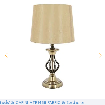
ไฟตั้งโต๊ะ CARINI MTR1438 FABRIC สีครีม/น้ำตาล