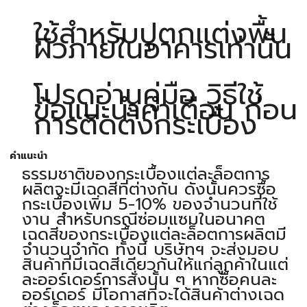
ใช้สำหรับปูตกแต่งพื้น
ผิวภายในอาคารเท่านั้น
โปรดอ่านคู่มือ วิธีใช้
ข้อแนะนำคำเตือน ก่อน
การติดตั้งกระเบื้อง
คำแนะนำ
ธรรมชาติของกระเบื้องแต่ละล็อตการ
ผลิตจะมีเฉดสีที่ต่างกัน ดังนั้นควรซื้อ
กระเบื้องเพิ่ม 5-10% ของจำนวนที่ใช้
งาน สำหรับกรณีซ่อมแซมในอนาคต
เฉดสีของกระเบื้องแต่ละล็อตการผลิตมี
จำนวนจำกัด ทั้งนี้ บริษัทฯ จะส่งมอบ
สินค้าที่มีเฉดสีเดียวกันให้แก่ลูกค้าในแต่
ละออร์เดอร์การสั่งนั้น ๆ หากซื้อคนละ
ออร์เดอร์ มีโอกาสที่จะได้สินค้าต่างเฉด