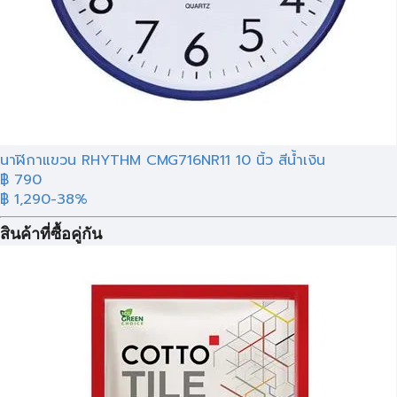
นาฬิกาแขวน RHYTHM CMG716NR11 10 นิ้ว สีน้ำเงิน
฿
790
฿ 1,290
-38%
สินค้าที่ซื้อคู่กัน