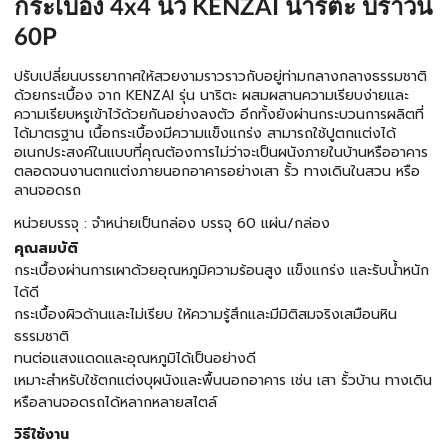
กระเบื้อง 4x4 นิ้ว KENZAI นาริตะ บราวน์
60P
ปรับเปลี่ยนบรรยากาศให้สวยงามราวราวกับอยู่ท่ามกลางกลางธรรมชาติ
ด้วยกระเบื้อง จาก KENZAI รุ่น นาริตะ ผสมผสานความเรียบง่ายและ
ความเรียบหรูเข้าไว้ด้วยกันอย่างลงตัว อีกทั้งยังผ่านกระบวนการผลิตที่
ได้มาตรฐาน เนื้อกระเบื้องมีความแข็งแกร่ง สามารถใช้ปูตกแต่งได้
อเนกประสงค์ในแบบที่คุณต้องการไม่ว่าจะเป็นผนังภายในบ้านหรืออาคาร
ตลอดจนงานตกแต่งภายนอกอาคารอย่างเสา รั้ว ทางเดินในสวน หรือ
ลานจอดรถ
หน่วยบรรจุ : จำหน่ายเป็นกล่อง บรรจุ 60 แผ่น/กล่อง
คุณสมบัติ
กระเบื้องผ่านการเผาด้วยอุณหภูมิความร้อนสูง แข็งแกร่ง และรับน้ำหนัก
ได้ดี
กระเบื้องผิวด้านและไม่เรียบ ให้ความรู้สึกและมีมิติสมจริงเสมือนหิน
ธรรมชาติ
ทนต่อแสงแดดและอุณหภูมิได้เป็นอย่างดี
เหมาะสำหรับใช้ตกแต่งบุผนังและพื้นนอกอาคาร เช่น เสา รั้วบ้าน ทางเดิน
หรือลานจอดรถได้หลากหลายสไตล์
วิธีใช้งาน