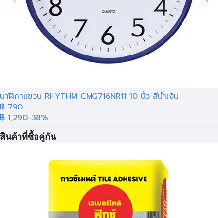
นาฬิกาแขวน RHYTHM CMG716NR11 10 นิ้ว สีน้ำเงิน
฿ 790
฿ 1,290
-38%
สินค้าที่ซื้อคู่กัน