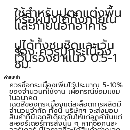
ใช้สำหรับปูตกแต่งพื้น
หรือผนังได้ทั้งภายใน
และภายนอกอาคาร
ปูได้ทั้งชนชิดและเว้น
ร่อง ควรปูกระเบื้อง
เว้นร่องยาแนว 0.5-1
ซม.
คำแนะนำ
ควรซื้อกระเบื้องเพิ่มไว้ประมาณ 5-10%
ของจำนวนที่ใช้งาน เผื่อกรณีซ่อมแซม
ในอนาคต
เฉดสีของกระเบื้องแต่ละล็อตการผลิตมี
จำนวนจำกัด ทั้งนี้ บริษัทฯ จะส่งมอบ
สินค้าที่มีเฉดสีเดียวกันให้แก่ลูกค้าในแต่
ละออร์เดอร์การสั่งนั้น ๆ หากซื้อคนละ
ออร์เดอร์ มีโอกาสที่จะได้สินค้าต่างเฉด