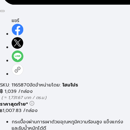
แชร์
SKU: 1165870
จัดจำหน่ายโดย:
โฮมโปร
฿
1,039
/กล่อง
( ≈ 1,731.67 บาท / ตร.ม.)
ราคาสุดท้าย*
1,007.83
/กล่อง
฿
กระเบื้องผ่านการเผาด้วยอุณหภูมิความร้อนสูง แข็งแกร่ง
และรับน้ำหนักได้ดี