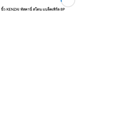
 นิ้ว KENZAI ทัสคานี่ สโตน แบล็คเพิร์ล 8P